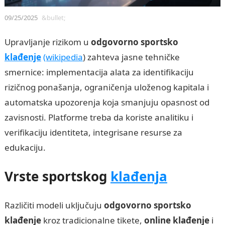
09/25/2025
&bullet;
Upravljanje rizikom u
odgovorno sportsko
klađenje
(wikipedia
) zahteva jasne tehničke
smernice: implementacija alata za identifikaciju
rizičnog ponašanja, ograničenja uloženog kapitala i
automatska upozorenja koja smanjuju opasnost od
zavisnosti. Platforme treba da koriste analitiku i
verifikaciju identiteta, integrisane resurse za
edukaciju.
Vrste sportskog
klađenja
Različiti modeli uključuju
odgovorno sportsko
klađenje
kroz tradicionalne tikete,
online klađenje
i