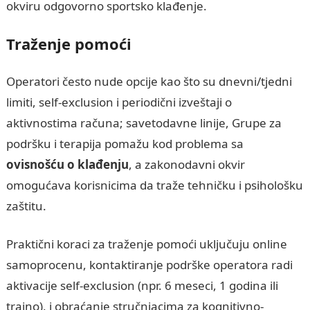
okviru odgovorno sportsko klađenje.
Traženje pomoći
Operatori često nude opcije kao što su dnevni/tjedni
limiti, self-exclusion i periodični izveštaji o
aktivnostima računa; savetodavne linije, Grupe za
podršku i terapija pomažu kod problema sa
ovisnošću o klađenju
, a zakonodavni okvir
omogućava korisnicima da traže tehničku i psihološku
zaštitu.
Praktični koraci za traženje pomoći uključuju online
samoprocenu, kontaktiranje podrške operatora radi
aktivacije self-exclusion (npr. 6 meseci, 1 godina ili
trajno), i obraćanje stručnjacima za kognitivno-