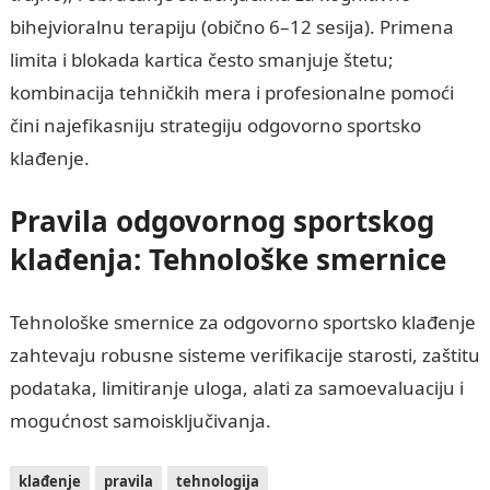
bihejvioralnu terapiju (obično 6–12 sesija). Primena
limita i blokada kartica često smanjuje štetu;
kombinacija tehničkih mera i profesionalne pomoći
čini najefikasniju strategiju odgovorno sportsko
klađenje.
Pravila odgovornog sportskog
klađenja: Tehnološke smernice
Tehnološke smernice za odgovorno sportsko klađenje
zahtevaju robusne sisteme verifikacije starosti, zaštitu
podataka, limitiranje uloga, alati za samoevaluaciju i
mogućnost samoisključivanja.
klađenje
pravila
tehnologija