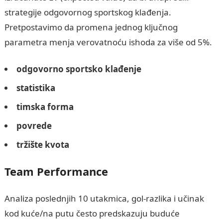
strategije odgovornog sportskog klađenja.
Pretpostavimo da promena jednog ključnog
parametra menja verovatnoću ishoda za više od 5%.
odgovorno sportsko klađenje
statistika
timska forma
povrede
tržište kvota
Team Performance
Analiza poslednjih 10 utakmica, gol-razlika i učinak
kod kuće/na putu često predskazuju buduće