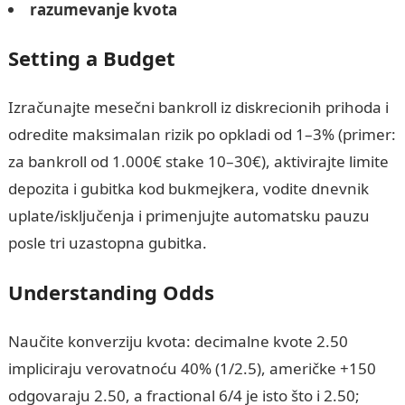
razumevanje kvota
Setting a Budget
Izračunajte mesečni bankroll iz diskrecionih prihoda i
odredite maksimalan rizik po opkladi od 1–3% (primer:
za bankroll od 1.000€ stake 10–30€), aktivirajte limite
depozita i gubitka kod bukmejkera, vodite dnevnik
uplate/isključenja i primenjujte automatsku pauzu
posle tri uzastopna gubitka.
Understanding Odds
Naučite konverziju kvota: decimalne kvote 2.50
impliciraju verovatnoću 40% (1/2.5), američke +150
odgovaraju 2.50, a fractional 6/4 je isto što i 2.50;