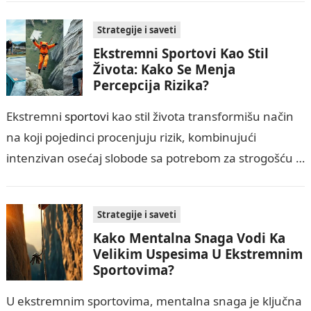
Strategije i saveti
Ekstremni Sportovi Kao Stil
Života: Kako Se Menja
Percepcija Rizika?
Ekstremni
sportovi
kao stil života transformišu način
na koji pojedinci procenjuju rizik, kombinujući
intenzivan osećaj slobode sa potrebom za strogošću u
sigurnosnim praksama. Ovaj vodič objašnjava
psihološke faktore,…
Strategije i saveti
Kako Mentalna Snaga Vodi Ka
Velikim Uspesima U Ekstremnim
Sportovima?
U ekstremnim sportovima, mentalna snaga je ključna