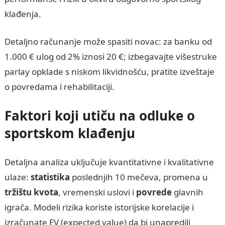
klađenja.
Detaljno računanje može spasiti novac: za banku od
1.000 € ulog od 2% iznosi 20 €; izbegavajte višestruke
parlay opklade s niskom likvidnošću, pratite izveštaje
o povredama i rehabilitaciji.
Faktori koji utiču na odluke o
sportskom klađenju
Detaljna analiza uključuje kvantitativne i kvalitativne
ulaze:
statistika
poslednjih 10 mečeva, promena u
tržištu kvota
, vremenski uslovi i
povrede
glavnih
igrača. Modeli rizika koriste istorijske korelacije i
izračunate EV (expected value) da bi unapredili