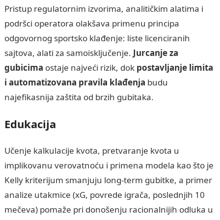
Pristup regulatornim izvorima, analitičkim alatima i
podršci operatora olakšava primenu principa
odgovornog sportsko klađenje: liste licenciranih
sajtova, alati za samoisključenje.
Jurcanje za
gubicima
ostaje najveći rizik, dok
postavljanje limita
i automatizovana pravila klađenja
budu
najefikasnija zaštita od brzih gubitaka.
Edukacija
Učenje kalkulacije kvota, pretvaranje kvota u
implikovanu verovatnoću i primena modela kao što je
Kelly kriterijum smanjuju long-term gubitke, a primer
analize utakmice (xG, povrede igrača, poslednjih 10
mečeva) pomaže pri donošenju racionalnijih odluka u