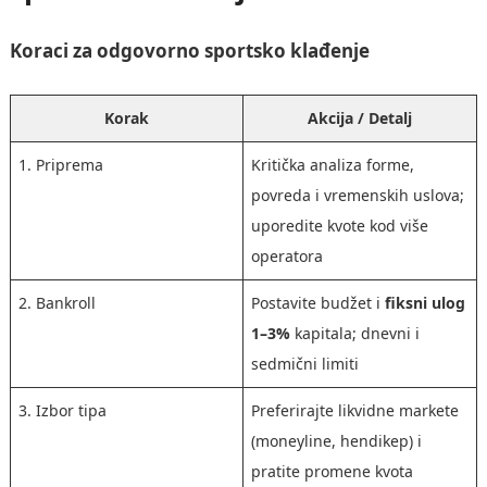
Koraci za odgovorno sportsko klađenje
Korak
Akcija / Detalj
1. Priprema
Kritička analiza forme,
povreda i vremenskih uslova;
uporedite kvote kod više
operatora
2. Bankroll
Postavite budžet i
fiksni ulog
1–3%
kapitala; dnevni i
sedmični limiti
3. Izbor tipa
Preferirajte likvidne markete
(moneyline, hendikep) i
pratite promene kvota