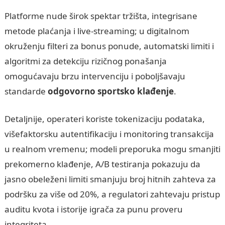
Platforme nude širok spektar tržišta, integrisane
metode plaćanja i live-streaming; u digitalnom
okruženju filteri za bonus ponude, automatski limiti i
algoritmi za detekciju rizičnog ponašanja
omogućavaju brzu intervenciju i poboljšavaju
standarde
odgovorno sportsko klađenje
.
Detaljnije, operateri koriste tokenizaciju podataka,
višefaktorsku autentifikaciju i monitoring transakcija
u realnom vremenu; modeli preporuka mogu smanjiti
prekomerno klađenje, A/B testiranja pokazuju da
jasno obeleženi limiti smanjuju broj hitnih zahteva za
podršku za više od 20%, a regulatori zahtevaju pristup
auditu kvota i istorije igrača za punu proveru
integriteta.