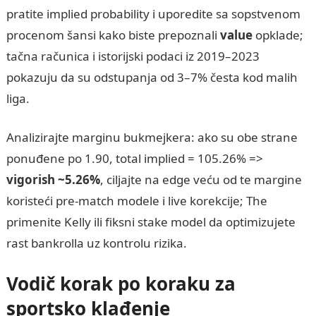
pratite implied probability i uporedite sa sopstvenom
procenom šansi kako biste prepoznali
value
opklade;
tačna računica i istorijski podaci iz 2019–2023
pokazuju da su odstupanja od 3–7% česta kod malih
liga.
Analizirajte marginu bukmejkera: ako su obe strane
ponuđene po 1.90, total implied = 105.26% =>
vigorish ~5.26%
, ciljajte na edge veću od te margine
koristeći pre-match modele i live korekcije; The
primenite Kelly ili fiksni stake model da optimizujete
rast bankrolla uz kontrolu rizika.
Vodič korak po koraku za
sportsko klađenje