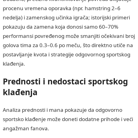
procenu vremena oporavka (npr. hamstring 2–6
nedelja) i zamenskog učinka igrača; istorijski primeri
pokazuju da zamena koja donosi samo 60–70%
performansi povređenog može smanjiti očekivani broj
golova tima za 0.3–0.6 po meču, što direktno utiče na
postavljanje kvota i strategije odgovornog sportskog
klađenja.
Prednosti i nedostaci sportskog
klađenja
Analiza prednosti i mana pokazuje da odgovorno
sportsko klađenje može doneti dodatne prihode i veći
angažman fanova.