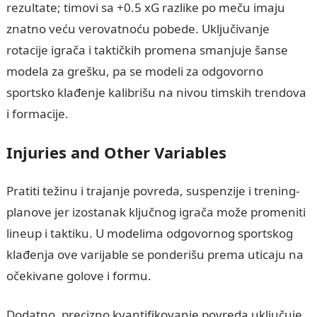
rezultate; timovi sa +0.5 xG razlike po meču imaju
znatno veću verovatnoću pobede. Uključivanje
rotacije igrača i taktičkih promena smanjuje šanse
modela za grešku, pa se modeli za odgovorno
sportsko klađenje kalibrišu na nivou timskih trendova
i formacije.
Injuries and Other Variables
Pratiti težinu i trajanje povreda, suspenzije i trening-
planove jer izostanak ključnog igrača može promeniti
lineup i taktiku. U modelima odgovornog sportskog
klađenja ove varijable se ponderišu prema uticaju na
očekivane golove i formu.
Dodatno, precizno kvantifikovanje povreda uključuje