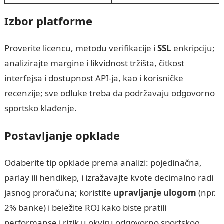
Izbor platforme
Proverite licencu, metodu verifikacije i
SSL
enkripciju;
analizirajte margine i likvidnost tržišta, čitkost
interfejsa i dostupnost API-ja, kao i korisničke
recenzije; sve odluke treba da podržavaju odgovorno
sportsko klađenje.
Postavljanje opklade
Odaberite tip opklade prema analizi: pojedinačna,
parlay ili hendikep, i izražavajte kvote decimalno radi
jasnog proračuna; koristite
upravljanje ulogom
(npr.
2% banke) i beležite ROI kako biste pratili
performanse i rizik u okviru odgovorno sportskog