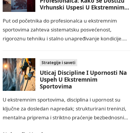
Profesionalca: Kako Se Dostižu
Vrhunski Uspesi U Ekstremnim
Sportovima?
Put od početnika do profesionalca u ekstremnim
sportovima zahteva sistematsku posvećenost,
rigoroznu tehniku i stalno unapređivanje kondicije.
Najvažnije je razumeti rizike i provoditi stroge mere
bezbednosti, dok mentalna…
Strategije i saveti
Uticaj Discipline I Upornosti Na
Uspeh U Ekstremnim
Sportovima
U ekstremnim sportovima, disciplina i upornost su
ključne za dosledan napredak; strukturirani treninzi,
mentalna priprema i striktno praćenje bezbednosnih
protokola povećavaju šanse za uspeh. Istovremeno,