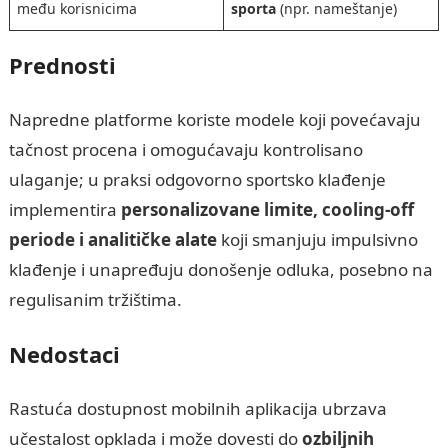
među korisnicima
sporta
(npr. nameštanje)
Prednosti
Napredne platforme koriste modele koji povećavaju
tačnost procena i omogućavaju kontrolisano
ulaganje; u praksi odgovorno sportsko klađenje
implementira
personalizovane limite, cooling-off
periode i analitičke alate
koji smanjuju impulsivno
klađenje i unapređuju donošenje odluka, posebno na
regulisanim tržištima.
Nedostaci
Rastuća dostupnost mobilnih aplikacija ubrzava
učestalost opklada i može dovesti do
ozbiljnih