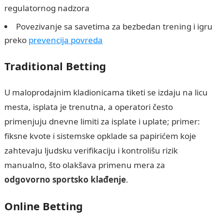
regulatornog nadzora
Povezivanje sa savetima za bezbedan trening i igru
preko
prevencija povreda
Traditional Betting
U maloprodajnim kladionicama tiketi se izdaju na licu
mesta, isplata je trenutna, a operatori često
primenjuju dnevne limiti za isplate i uplate; primer:
fiksne kvote i sistemske opklade sa papirićem koje
zahtevaju ljudsku verifikaciju i kontrolišu rizik
manualno, što olakšava primenu mera za
odgovorno sportsko klađenje
.
Online Betting