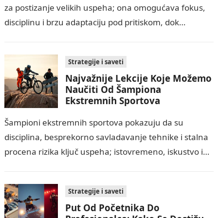
za postizanje velikih uspeha; ona omogućava fokus,
disciplinu i brzu adaptaciju pod pritiskom, dok
istovremeno smanjuje uticaj straha i impulzivnih
odluka…
Strategije i saveti
Najvažnije Lekcije Koje Možemo
Naučiti Od Šampiona
Ekstremnih Sportova
Šampioni ekstremnih sportova pokazuju da su
disciplina, besprekorno savladavanje tehnike i stalna
procena rizika ključ uspeha; istovremeno, iskustvo i
pravila sigurnosti minimizuju povrede. Njihova
sposobnost mentalne čvrstine, fokusiranja…
Strategije i saveti
Put Od Početnika Do