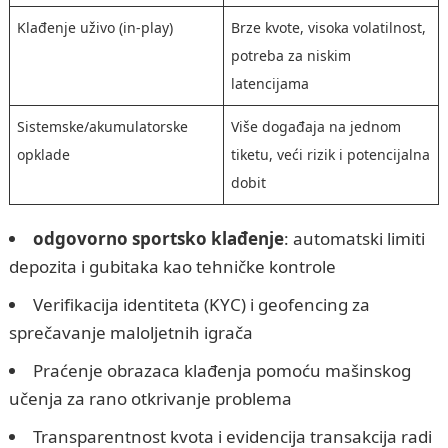
Klađenje uživo (in-play)
Brze kvote, visoka volatilnost,
potreba za niskim
latencijama
Sistemske/akumulatorske
Više događaja na jednom
opklade
tiketu, veći rizik i potencijalna
dobit
odgovorno sportsko klađenje
: automatski limiti
depozita i gubitaka kao tehničke kontrole
Verifikacija identiteta (KYC) i geofencing za
sprečavanje maloljetnih igrača
Praćenje obrazaca klađenja pomoću mašinskog
učenja za rano otkrivanje problema
Transparentnost kvota i evidencija transakcija radi