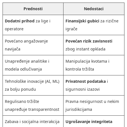
Prednosti
Nedostaci
Dodatni prihod
za lige i
Finansijski gubici
za rizične
operatorе
igrače
Povećano angažovanje
Povećan rizik zavisnosti
navijača
zbog instant opklada
Unapređenje analitike i
Manipulacija kvotama i
modela odlučivanja
kontrola tržišta
Tehnološke inovacije (AI, ML)
Privatnost podataka
i
za bolju ponudu
sigurnosni izazovi
Regulisano tržište
Pravna nesigurnost u nekim
unapređuje transparentnost
jurisdikcijama
Zabava i socijalna interakcija
Ugrošavanje integriteta