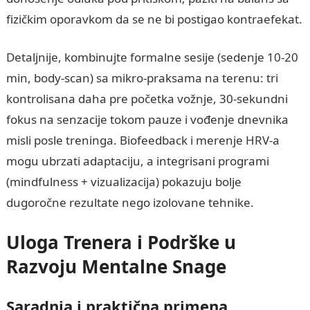
fizičkim oporavkom da se ne bi postigao kontraefekat.
Detaljnije, kombinujte formalne sesije (sedenje 10-20
min, body-scan) sa mikro-praksama na terenu: tri
kontrolisana daha pre početka vožnje, 30-sekundni
fokus na senzacije tokom pauze i vođenje dnevnika
misli posle treninga. Biofeedback i merenje HRV-a
mogu ubrzati adaptaciju, a integrisani programi
(mindfulness + vizualizacija) pokazuju bolje
dugoročne rezultate nego izolovane tehnike.
Uloga Trenera i Podrške u
Razvoju Mentalne Snage
Saradnja i praktična primena