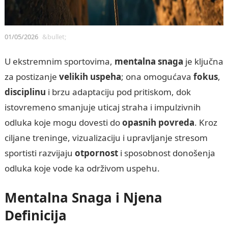
01/05/2026
&bullet;
U ekstremnim sportovima,
mentalna snaga
je ključna
za postizanje
velikih uspeha
; ona omogućava
fokus
,
disciplinu
i brzu adaptaciju pod pritiskom, dok
istovremeno smanjuje uticaj straha i impulzivnih
odluka koje mogu dovesti do
opasnih povreda
. Kroz
ciljane treninge, vizualizaciju i upravljanje stresom
sportisti razvijaju
otpornost
i sposobnost donošenja
odluka koje vode ka održivom uspehu.
Mentalna Snaga i Njena
Definicija