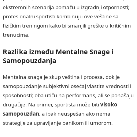
ekstremnih scenarija pomažu u izgradnji otpornosti;
profesionalni sportisti kombinuju ove veštine sa
fizičkim treningom kako bi smanjili greške u kritičnim
trenucima.
Razlika između Mentalne Snage i
Samopouzdanja
Mentalna snaga je skup veština i procesa, dok je
samopouzdanje subjektivni osećaj vlastite vrednosti i
sposobnosti; oba utiču na performans, ali se ponašaju
drugačije. Na primer, sportista može biti
visoko
samopouzdan
, a ipak neuspešan ako nema
strategije za upravljanje panikom ili umorom.