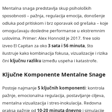
Mentalna snaga predstavlja skup psiholoških
sposobnosti – pažnja, regulacija emocija, donošenje
odluka pod pritiskom i brz oporavak od grešaka – koje
omogućavaju dosledne performanse u ekstremnim
uslovima. Primer: Alex Honnold je 2017. free solo
izveo El Capitan za oko
3 sata i 56 minuta
, što
ilustruje kako kombinacija fokusa, vizualizacije i rizika
čini
ključnu razliku
između uspeha i katastrofe.
Ključne Komponente Mentalne Snage
Postoje najmanje
5 ključnih komponenti
: kontrola
pažnje, emocionalna regulacija, postavljanje ciljeva,
mentalna vizualizacija i stres-inokulacija. Redovna
praksa pažnje od
10-20 minuta dnevno
i simulacije