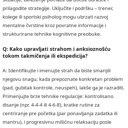
prilagodite strategije. Uključite i podršku – trener,
kolege ili sportski psiholog mogu ubrzati razvoj
mentalne čvrstine kroz povratne informacije i
strukturirane tehnike kognitivne preobuke.
Q: Kako upravljati strahom i anksioznošću
tokom takmičenja ili ekspedicija?
A: Identifikujte i imenujte strah da biste smanjili
njegovu snagu; kada prepoznate konkretan problem
(pad, gubitak kontrole, neuspeh), lakše ga je razraditi.
Primenjujte brze tehnike regulacije: kontrolisano
disanje (npr. 4-4-4 ili 4-6-8), kratke rutine za
centriranje pre početka (par ponavljanja zadatka ili
mantru), i progresivnu mišićnu relaksaciju posle