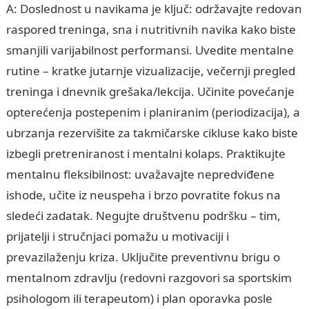
A: Doslednost u navikama je ključ: održavajte redovan
raspored treninga, sna i nutritivnih navika kako biste
smanjili varijabilnost performansi. Uvedite mentalne
rutine – kratke jutarnje vizualizacije, večernji pregled
treninga i dnevnik grešaka/lekcija. Učinite povećanje
opterećenja postepenim i planiranim (periodizacija), a
ubrzanja rezervišite za takmičarske cikluse kako biste
izbegli pretreniranost i mentalni kolaps. Praktikujte
mentalnu fleksibilnost: uvažavajte nepredviđene
ishode, učite iz neuspeha i brzo povratite fokus na
sledeći zadatak. Negujte društvenu podršku – tim,
prijatelji i stručnjaci pomažu u motivaciji i
prevazilaženju kriza. Uključite preventivnu brigu o
mentalnom zdravlju (redovni razgovori sa sportskim
psihologom ili terapeutom) i plan oporavka posle