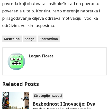
povreda koji obuhvata i psihološki rad na povratku
poverenja u telo. Kontinuirano merenje napretka i
prilagođavanje ciljeva održava motivaciju i vodi ka
održivim, velikim uspesima.
Mentalna
Snaga
Sportovima
Logan Flores
Related Posts
Strategije i saveti
Bezbednost I Inovacije: Dva