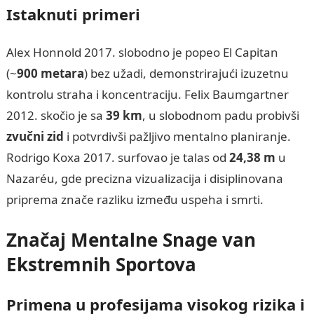
Istaknuti primeri
Alex Honnold 2017. slobodno je popeo El Capitan
(~
900 metara
) bez užadi, demonstrirajući izuzetnu
kontrolu straha i koncentraciju. Felix Baumgartner
2012. skočio je sa
39 km
, u slobodnom padu probivši
zvučni zid
i potvrdivši pažljivo mentalno planiranje.
Rodrigo Koxa 2017. surfovao je talas od
24,38 m
u
Nazaréu, gde precizna vizualizacija i disiplinovana
priprema znače razliku između uspeha i smrti.
Značaj Mentalne Snage van
Ekstremnih Sportova
Primena u profesijama visokog rizika i