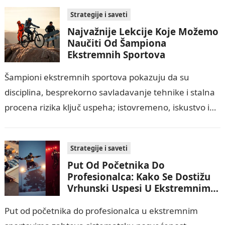
psihološke faktore,…
Strategije i saveti
Najvažnije Lekcije Koje Možemo
Naučiti Od Šampiona
Ekstremnih Sportova
Šampioni ekstremnih sportova pokazuju da su
disciplina, besprekorno savladavanje tehnike i stalna
procena rizika ključ uspeha; istovremeno, iskustvo i
pravila sigurnosti minimizuju povrede. Njihova
sposobnost mentalne čvrstine, fokusiranja…
Strategije i saveti
Put Od Početnika Do
Profesionalca: Kako Se Dostižu
Vrhunski Uspesi U Ekstremnim
Sportovima?
Put od početnika do profesionalca u ekstremnim