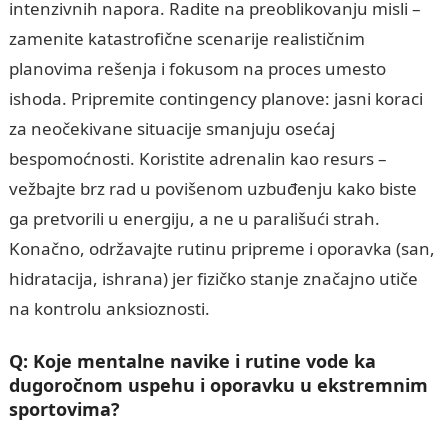
intenzivnih napora. Radite na preoblikovanju misli –
zamenite katastrofične scenarije realističnim
planovima rešenja i fokusom na proces umesto
ishoda. Pripremite contingency planove: jasni koraci
za neočekivane situacije smanjuju osećaj
bespomoćnosti. Koristite adrenalin kao resurs –
vežbajte brz rad u povišenom uzbuđenju kako biste
ga pretvorili u energiju, a ne u parališući strah.
Konačno, održavajte rutinu pripreme i oporavka (san,
hidratacija, ishrana) jer fizičko stanje značajno utiče
na kontrolu anksioznosti.
Q: Koje mentalne navike i rutine vode ka
dugoročnom uspehu i oporavku u ekstremnim
sportovima?