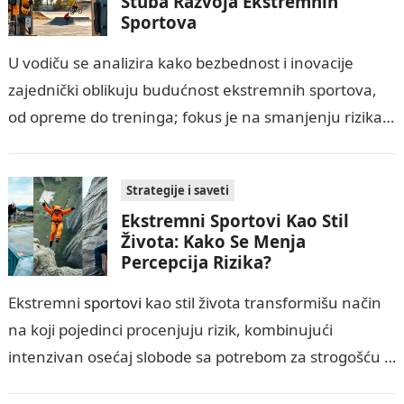
Stuba Razvoja Ekstremnih
Sportova
U vodiču se analizira kako bezbednost i inovacije
zajednički oblikuju budućnost ekstremnih sportova,
od opreme do treninga; fokus je na smanjenju rizika
od teških povreda i smrti kroz…
Strategije i saveti
Ekstremni Sportovi Kao Stil
Života: Kako Se Menja
Percepcija Rizika?
Ekstremni
sportovi
kao stil života transformišu način
na koji pojedinci procenjuju rizik, kombinujući
intenzivan osećaj slobode sa potrebom za strogošću u
sigurnosnim praksama. Ovaj vodič objašnjava