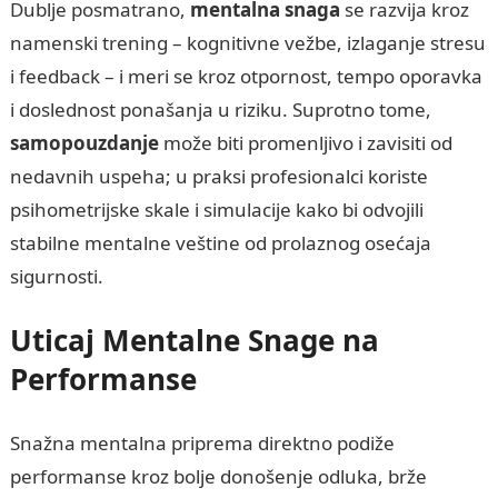
Dublje posmatrano,
mentalna snaga
se razvija kroz
namenski trening – kognitivne vežbe, izlaganje stresu
i feedback – i meri se kroz otpornost, tempo oporavka
i doslednost ponašanja u riziku. Suprotno tome,
samopouzdanje
može biti promenljivo i zavisiti od
nedavnih uspeha; u praksi profesionalci koriste
psihometrijske skale i simulacije kako bi odvojili
stabilne mentalne veštine od prolaznog osećaja
sigurnosti.
Uticaj Mentalne Snage na
Performanse
Snažna mentalna priprema direktno podiže
performanse kroz bolje donošenje odluka, brže