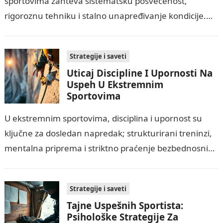
sportovima zahteva sistematsku posvećenost,
rigoroznu tehniku i stalno unapređivanje kondicije.
Najvažnije je razumeti rizike i provoditi stroge mere
bezbednosti, dok mentalna…
Strategije i saveti
Uticaj Discipline I Upornosti Na
Uspeh U Ekstremnim
Sportovima
U ekstremnim sportovima, disciplina i upornost su
ključne za dosledan napredak; strukturirani treninzi,
mentalna priprema i striktno praćenje bezbednosnih
protokola povećavaju šanse za uspeh. Istovremeno,
potrebno je prepoznati…
Strategije i saveti
Tajne Uspešnih Sportista:
Psihološke Strategije Za