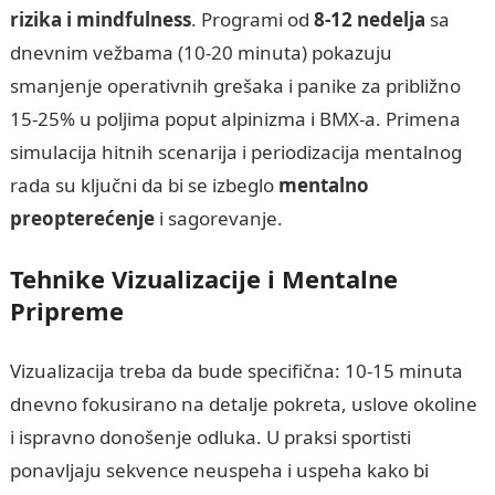
rizika i mindfulness
. Programi od
8-12 nedelja
sa
dnevnim vežbama (10-20 minuta) pokazuju
smanjenje operativnih grešaka i panike za približno
15-25% u poljima poput alpinizma i BMX-a. Primena
simulacija hitnih scenarija i periodizacija mentalnog
rada su ključni da bi se izbeglo
mentalno
preopterećenje
i sagorevanje.
Tehnike Vizualizacije i Mentalne
Pripreme
Vizualizacija treba da bude specifična: 10-15 minuta
dnevno fokusirano na detalje pokreta, uslove okoline
i ispravno donošenje odluka. U praksi sportisti
ponavljaju sekvence neuspeha i uspeha kako bi