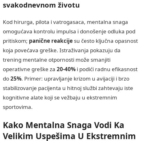
svakodnevnom životu
Kod hirurga, pilota i vatrogasaca, mentalna snaga
omogućava kontrolu impulsa i donošenje odluka pod
pritiskom;
panične reakcije
su često ključna opasnost
koja povećava greške. Istraživanja pokazuju da
trening mentalne otpornosti može smanjiti
operativne greške za
20-40%
i podići radnu efikasnost
do
25%
. Primer: upravljanje krizom u avijaciji i brzo
stabilizovanje pacijenta u hitnoj službi zahtevaju iste
kognitivne alate koji se vežbaju u ekstremnim
sportovima.
Kako Mentalna Snaga Vodi Ka
Velikim Uspešima U Ekstremnim