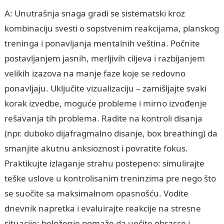
A: Unutrašnja snaga gradi se sistematski kroz
kombinaciju svesti o sopstvenim reakcijama, planskog
treninga i ponavljanja mentalnih veština. Počnite
postavljanjem jasnih, merljivih ciljeva i razbijanjem
velikih izazova na manje faze koje se redovno
ponavljaju. Uključite vizualizaciju – zamišljajte svaki
korak izvedbe, moguće probleme i mirno izvođenje
rešavanja tih problema. Radite na kontroli disanja
(npr. duboko dijafragmalno disanje, box breathing) da
smanjite akutnu anksioznost i povratite fokus.
Praktikujte izlaganje strahu postepeno: simulirajte
teške uslove u kontrolisanim treninzima pre nego što
se suočite sa maksimalnom opasnošću. Vodite
dnevnik napretka i evaluirajte reakcije na stresne
situacije; beleženje pomaže da uočite obrasce i