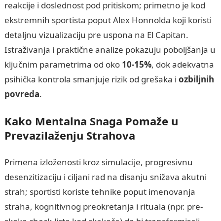
reakcije i doslednost pod pritiskom; primetno je kod
ekstremnih sportista poput Alex Honnolda koji koristi
detaljnu vizualizaciju pre uspona na El Capitan.
Istraživanja i praktične analize pokazuju poboljšanja u
ključnim parametrima od oko
10-15%
, dok adekvatna
psihička kontrola smanjuje rizik od grešaka i
ozbiljnih
povreda
.
Kako Mentalna Snaga Pomaže u
Prevazilaženju Strahova
Primena izloženosti kroz simulacije, progresivnu
desenzitizaciju i ciljani rad na disanju snižava akutni
strah; sportisti koriste tehnike poput imenovanja
straha, kognitivnog preokretanja i rituala (npr. pre-