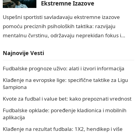
Ekstremne Izazove
Uspešni sportisti savladavaju ekstremne izazove
pomoću preciznih psiholoških taktika: razvijaju
mentalnu čvrstinu, održavaju neprekidan fokus i
planiraju kako da minimizuju rizik i opasnost,
Najnovije Vesti
istovremeno gradeći otpornost kroz rutinu…
Fudbalske prognoze uživo: alati i izvori informacija
Klađenje na evropske lige: specifične taktike za Ligu
šampiona
Kvote za fudbal i value bet: kako prepoznati vrednost
Fudbalske opklade: poređenje kladionica i mobilnih
aplikacija
Klađenje na rezultat fudbala: 1X2, hendikep i više