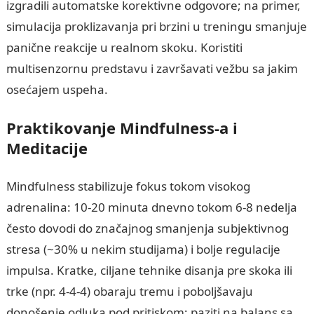
izgradili automatske korektivne odgovore; na primer,
simulacija proklizavanja pri brzini u treningu smanjuje
panične reakcije u realnom skoku. Koristiti
multisenzornu predstavu i završavati vežbu sa jakim
osećajem uspeha.
Praktikovanje Mindfulness-a i
Meditacije
Mindfulness stabilizuje fokus tokom visokog
adrenalina: 10-20 minuta dnevno tokom 6-8 nedelja
često dovodi do značajnog smanjenja subjektivnog
stresa (~30% u nekim studijama) i bolje regulacije
impulsa. Kratke, ciljane tehnike disanja pre skoka ili
trke (npr. 4-4-4) obaraju tremu i poboljšavaju
donošenje odluka pod pritiskom; paziti na balans sa