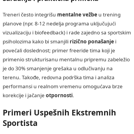
Treneri često integrišu
mentalne vežbe
u trening
planove (npr. 8-12 nedelja programa uključujući
vizualizaciju i biofeedback) i rade zajedno sa sportskim
psiholozima kako bi smanjili
rizično ponašanje
i
povećali doslednost; primer freeride tima koji je
primenio strukturisanu mentalnu pripremu zabeležio
je do 30% smanjenje grešaka u odlučivanju na
terenu. Takođe, redovna podrška tima i analiza
performansi u realnom vremenu omogućava brze
korekcije i jačanje
otpornosti
.
Primeri Uspešnih Ekstremnih
Sportista