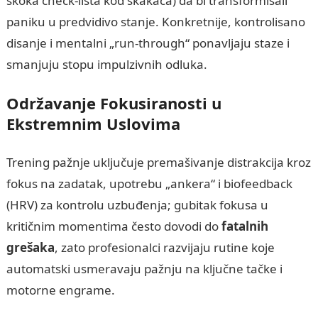
skoka check-lista kod skakača) da bi transformisali
paniku u predvidivo stanje. Konkretnije, kontrolisano
disanje i mentalni „run-through“ ponavljaju staze i
smanjuju stopu impulzivnih odluka.
Održavanje Fokusiranosti u
Ekstremnim Uslovima
Trening pažnje uključuje premašivanje distrakcija kroz
fokus na zadatak, upotrebu „ankera“ i biofeedback
(HRV) za kontrolu uzbuđenja; gubitak fokusa u
kritičnim momentima često dovodi do
fatalnih
grešaka
, zato profesionalci razvijaju rutine koje
automatski usmeravaju pažnju na ključne tačke i
motorne engramе.