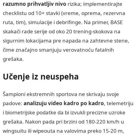
razumno prihvatljiv nivo
rizika; implementirajte
checklistu od 10+ stavki (vreme, oprema, rezervna
ruta, tim), simulacije i debrifinge. Na primer, BASE
skakači rade serije od oko 20 trening-skokova na
sigurnim lokacijama pre napada na zahtevne stene,
čime značajno smanjuju verovatnoću fatalnih
grešaka.
Učenje iz neuspeha
Šampioni ekstremnih sportova ne skrivaju svoje
padove:
analizuju video kadro po kadro
, telemetriju
i biometrijske podatke da bi izvukli precizne uzroke
grešaka. Nakon pada pri brzini od 180-220 km/h u
wingsuitu ili wipeouta na valovima preko 15-20 m,