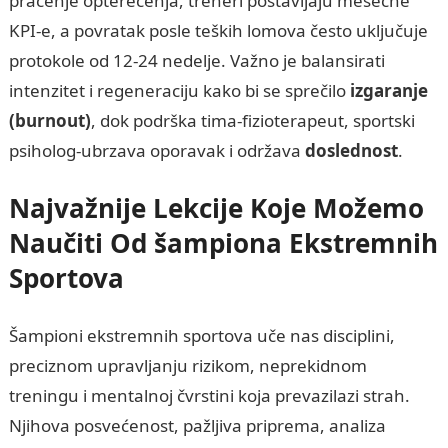
praćenje opterećenja, treneri postavljaju mesečne
KPI-e, a povratak posle teških lomova često uključuje
protokole od 12-24 nedelje. Važno je balansirati
intenzitet i regeneraciju kako bi se sprečilo
izgaranje
(burnout)
, dok podrška tima-fizioterapeut, sportski
psiholog-ubrzava oporavak i održava
doslednost
.
Najvažnije Lekcije Koje Možemo
Naučiti Od šampiona Ekstremnih
Sportova
Šampioni ekstremnih sportova uče nas disciplini,
preciznom upravljanju rizikom, neprekidnom
treningu i mentalnoj čvrstini koja prevazilazi strah.
Njihova posvećenost, pažljiva priprema, analiza