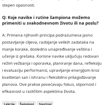
stepen opasnosti.
Q: Koje navike i rutine šampiona možemo
primeniti u svakodnevnom životu ili na poslu?
A: Primena njihovih principa podrazumeva jasno
postavljanje ciljeva, razbijanje velikih zadataka na
manje korake, dosledno unapređivanje veština i
učenje iz grešaka. Korisne navike uključuju redovan
režim vežbanja i oporavka, planiranje dana, refleksiju
i evaluaciju performansi, upravljanje energijom kroz
kvalitetan san i ishranu i fleksibilno prilagođavanje
planova. Ove prakse povećavaju fokus, otpornost i
efikasnost u različitim aspektima života.
Lekcije
Šampioni
Sportovi