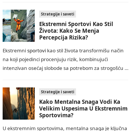
Strategije i saveti
Ekstremni Sportovi Kao Stil
Života: Kako Se Menja
Percepcija Rizika?
Ekstremni
sportovi
kao stil života transformišu način
na koji pojedinci procenjuju rizik, kombinujući
intenzivan osećaj slobode sa potrebom za strogošću u
sigurnosnim praksama. Ovaj vodič objašnjava
psihološke faktore,…
Strategije i saveti
Kako Mentalna Snaga Vodi Ka
Velikim Uspesima U Ekstremnim
Sportovima?
U ekstremnim sportovima, mentalna snaga je ključna