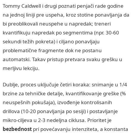
Tommy Caldwell i drugi poznati penjači rade godine
na jednoj liniji pre uspeha, kroz stotine ponavljanja da
bi preoblikovali neuspehe u napredak; treneri
kvantifikuju napredak po segmentima (npr. 30-60
sekundi težih pokreta) i ciljano ponavljaju
problematične fragmente dok ne postanu
automatski. Takav pristup pretvara svaku grešku u
merljivu lekciju.
Dublje, proces uključuje četiri koraka: snimanje u 1/4
brzine za tehničke detalje, kvantifikovanje greške (%
neuspešnih pokušaja), izvođenje kontrolisanih
drillova (10-20 ponavljanja po sesiji) i postavljanje
mikro-ciljeva u 2-3 nedeljna ciklusa. Prioritet je
bezbednost
pri povećavanju intenziteta, a konstanta