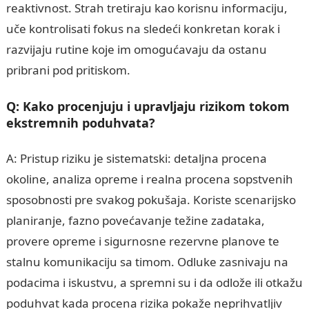
reaktivnost. Strah tretiraju kao korisnu informaciju,
uče kontrolisati fokus na sledeći konkretan korak i
razvijaju rutine koje im omogućavaju da ostanu
pribrani pod pritiskom.
Q: Kako procenjuju i upravljaju rizikom tokom
ekstremnih poduhvata?
A: Pristup riziku je sistematski: detaljna procena
okoline, analiza opreme i realna procena sopstvenih
sposobnosti pre svakog pokušaja. Koriste scenarijsko
planiranje, fazno povećavanje težine zadataka,
provere opreme i sigurnosne rezervne planove te
stalnu komunikaciju sa timom. Odluke zasnivaju na
podacima i iskustvu, a spremni su i da odlože ili otkažu
poduhvat kada procena rizika pokaže neprihvatljiv