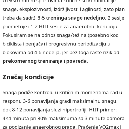
U ekstremnim sportovima kritične su kombinacije
snage, eksplozivnosti, izdržljivosti i agilnosti; zato plan
treba da sadrži
3-5 treninga snage nedeljno
, 2 sesije
pliometrije i 1-2 HIIT sesije za anaerobnu kondiciju.
Fokusiram se na odnos snaga/težina (posebno kod
biciklista i penjača) i progresivnu periodizaciju u
blokovima od 4-6 nedelja, jer bez toga raste rizik od
prekomernog treniranja i povreda
.
Značaj kondicije
Snaga podiže kontrolu u kritičnim momentima-rad u
rasponu 3-6 ponavljanja gradi maksimalnu snagu,
dok 8-12 ponavljanja služi hipertrofiji; HIIT primer:
4×4 minuta pri 90% maksimuma sa 3 minute odmora
za podizanje anaerobnog praga. Praćenje VO2max i