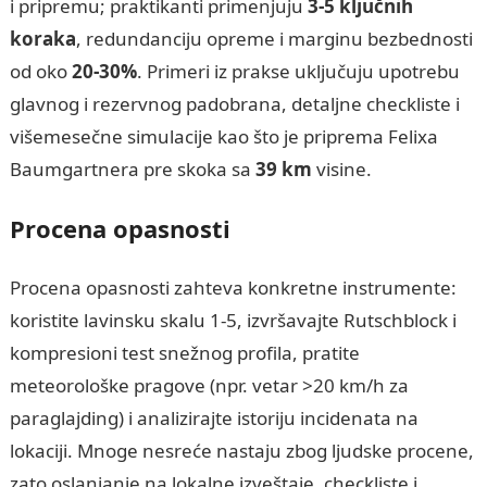
i pripremu; praktikanti primenjuju
3-5 ključnih
koraka
, redundanciju opreme i marginu bezbednosti
od oko
20-30%
. Primeri iz prakse uključuju upotrebu
glavnog i rezervnog padobrana, detaljne checkliste i
višemesečne simulacije kao što je priprema Felixa
Baumgartnera pre skoka sa
39 km
visine.
Procena opasnosti
Procena opasnosti zahteva konkretne instrumente:
koristite lavinsku skalu 1-5, izvršavajte Rutschblock i
kompresioni test snežnog profila, pratite
meteorološke pragove (npr. vetar >20 km/h za
paraglajding) i analizirajte istoriju incidenata na
lokaciji. Mnoge nesreće nastaju zbog ljudske procene,
zato oslanjanje na lokalne izveštaje, checkliste i