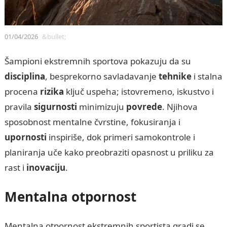
01/04/2026
&bullet;
Šampioni ekstremnih sportova pokazuju da su
disciplina
, besprekorno savladavanje
tehnike
i stalna
procena
rizika
ključ uspeha; istovremeno, iskustvo i
pravila
sigurnosti
minimizuju
povrede
. Njihova
sposobnost mentalne čvrstine, fokusiranja i
upornosti
inspiriše, dok primeri samokontrole i
planiranja uče kako preobraziti opasnost u priliku za
rast i
inovaciju
.
Mentalna otpornost
Mentalna otpornost ekstremnih sportista gradi se