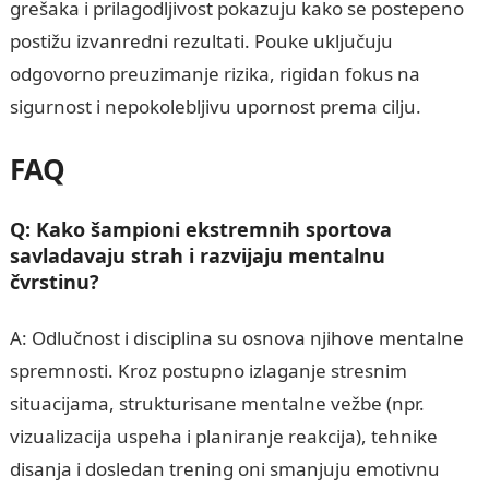
grešaka i prilagodljivost pokazuju kako se postepeno
postižu izvanredni rezultati. Pouke uključuju
odgovorno preuzimanje rizika, rigidan fokus na
sigurnost i nepokolebljivu upornost prema cilju.
FAQ
Q: Kako šampioni ekstremnih sportova
savladavaju strah i razvijaju mentalnu
čvrstinu?
A: Odlučnost i disciplina su osnova njihove mentalne
spremnosti. Kroz postupno izlaganje stresnim
situacijama, strukturisane mentalne vežbe (npr.
vizualizacija uspeha i planiranje reakcija), tehnike
disanja i dosledan trening oni smanjuju emotivnu