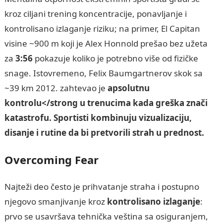
kroz ciljani trening koncentracije, ponavljanje i
kontrolisano izlaganje riziku; na primer, El Capitan
visine ~900 m koji je Alex Honnold prešao bez užeta
za
3:56
pokazuje koliko je potrebno više od fizičke
snage. Istovremeno, Felix Baumgartnerov skok sa
~39 km 2012. zahtevao je
apsolutnu
kontrolu</strong u trenucima kada greška znači
katastrofu. Sportisti kombinuju vizualizaciju,
disanje i rutine da bi pretvorili strah u prednost.
Overcoming Fear
Najteži deo često je prihvatanje straha i postupno
njegovo smanjivanje kroz
kontrolisano izlaganje
:
prvo se usavršava tehnička veština sa osiguranjem,