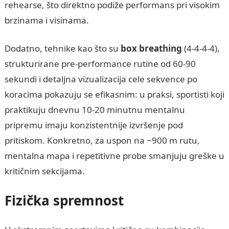
rehearse, što direktno podiže performans pri visokim
brzinama i visinama.
Dodatno, tehnike kao što su
box breathing
(4-4-4-4),
strukturirane pre-performance rutine od 60-90
sekundi i detaljna vizualizacija cele sekvence po
koracima pokazuju se efikasnim: u praksi, sportisti koji
praktikuju dnevnu 10-20 minutnu mentalnu
pripremu imaju konzistentnije izvršenje pod
pritiskom. Konkretno, za uspon na ~900 m rutu,
mentalna mapa i repetitivne probe smanjuju greške u
kritičnim sekcijama.
Fizička spremnost