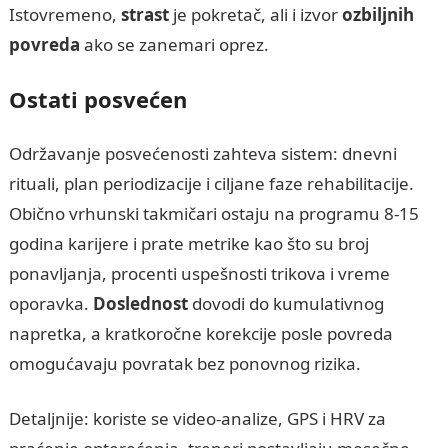
Istovremeno,
strast
je pokretač, ali i izvor
ozbiljnih
povreda
ako se zanemari oprez.
Ostati posvećen
Održavanje posvećenosti zahteva sistem: dnevni
rituali, plan periodizacije i ciljane faze rehabilitacije.
Obično vrhunski takmičari ostaju na programu 8-15
godina karijere i prate metrike kao što su broj
ponavljanja, procenti uspešnosti trikova i vreme
oporavka.
Doslednost
dovodi do kumulativnog
napretka, a kratkoročne korekcije posle povreda
omogućavaju povratak bez ponovnog rizika.
Detaljnije: koriste se video-analize, GPS i HRV za