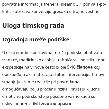
povratna informacija trenera (idealno 3:1 pohvala-po-
kritici) ubrzava konverziju grešaka u trajne veštine.
Uloga timskog rada
Izgradnja mreže podrške
U ekstremnim sportovima mreža podrške obuhvata
trenerе, medicinsko osoblje, tehničare i logistiku; npr.
ekspedicije na vrhove često broje
5-10 članova
koji
obezbeđuju aklimatizaciju i hitne intervencije. Timovi
smanjuju vreme reakcije pri povredama,
omogućavaju bolju procenu rizika i pružaju ključnu
emotivnu podršku-što je posebno važno kada su
uslovi nepredvidivi i
životno opasni
.