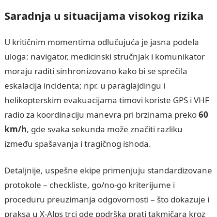
Saradnja u situacijama visokog rizika
U kritičnim momentima odlučujuća je jasna podela
uloga: navigator, medicinski stručnjak i komunikator
moraju raditi sinhronizovano kako bi se sprečila
eskalacija incidenta; npr. u paraglajdingu i
helikopterskim evakuacijama timovi koriste GPS i VHF
radio za koordinaciju manevra pri brzinama preko
60
km/h
, gde svaka sekunda može značiti razliku
između spašavanja i tragičnog ishoda.
Detaljnije, uspešne ekipe primenjuju standardizovane
protokole – checkliste, go/no‑go kriterijume i
proceduru preuzimanja odgovornosti – što dokazuje i
praksa u X-Alps trci gde podrška prati takmičara kroz