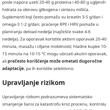
posle napora uzeti 20-40 g proteina i 40-80 g ugljenih
hidrata za obnovu glikogena i sintezu mišića.
Suplementi koji često pomažu su kreatin 3-5 g/dan i
omega‑3 1-2 g/dan; praćenje RPE i HRV pomaže u
planiranju deload nedelja (najčešće svake 4-6
nedelja). Za oporavak koristite aktivni oporavak 20-40
minuta, masažu i ciljane mobilnosti; hladne kupke 10-
15 minuta na 10-15 °C mogu ubrzati akutni oporavak,
ali
prečesto korišćenje može ometati dugoročne
adaptacije
, pa ih koristite selektivno.
Upravljanje rizikom
Upravljanje rizikom podrazumeva sistematsko
smanjenje šansi za katastrofu kroz procenu, kontrolu