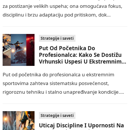
za postizanje velikih uspeha; ona omogućava fokus,
disciplinu i brzu adaptaciju pod pritiskom, dok
istovremeno smanjuje uticaj straha i impulzivnih
odluka…
Strategije i saveti
Put Od Početnika Do
Profesionalca: Kako Se Dostižu
Vrhunski Uspesi U Ekstremnim
Sportovima?
Put od početnika do profesionalca u ekstremnim
sportovima zahteva sistematsku posvećenost,
rigoroznu tehniku i stalno unapređivanje kondicije.
Najvažnije je razumeti rizike i provoditi stroge mere
bezbednosti, dok mentalna…
Strategije i saveti
Uticaj Discipline I Upornosti Na