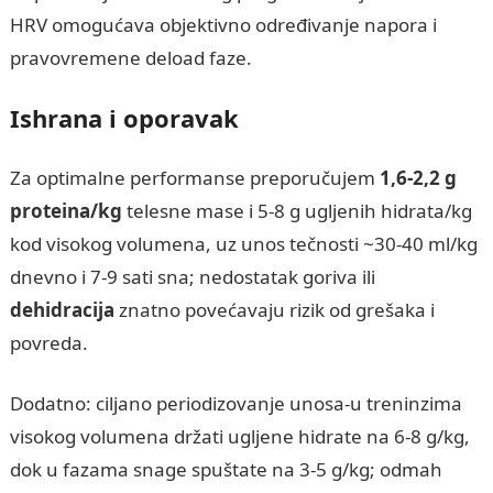
HRV omogućava objektivno određivanje napora i
pravovremene deload faze.
Ishrana i oporavak
Za optimalne performanse preporučujem
1,6-2,2 g
proteina/kg
telesne mase i 5-8 g ugljenih hidrata/kg
kod visokog volumena, uz unos tečnosti ~30-40 ml/kg
dnevno i 7-9 sati sna; nedostatak goriva ili
dehidracija
znatno povećavaju rizik od grešaka i
povreda.
Dodatno: ciljano periodizovanje unosa-u treninzima
visokog volumena držati ugljene hidrate na 6-8 g/kg,
dok u fazama snage spuštate na 3-5 g/kg; odmah