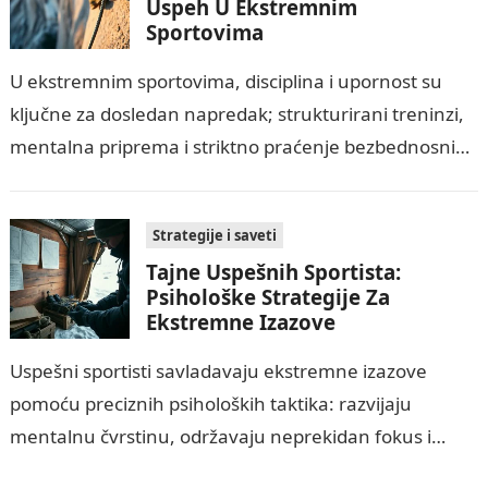
Uspeh U Ekstremnim
Sportovima
U ekstremnim sportovima, disciplina i upornost su
ključne za dosledan napredak; strukturirani treninzi,
mentalna priprema i striktno praćenje bezbednosnih
protokola povećavaju šanse za uspeh. Istovremeno,
potrebno je prepoznati…
Strategije i saveti
Tajne Uspešnih Sportista:
Psihološke Strategije Za
Ekstremne Izazove
Uspešni sportisti savladavaju ekstremne izazove
pomoću preciznih psiholoških taktika: razvijaju
mentalnu čvrstinu, održavaju neprekidan fokus i
planiraju kako da minimizuju rizik i opasnost,