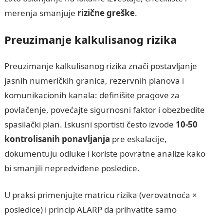
merenja smanjuje
rizične greške
.
Preuzimanje kalkulisanog rizika
Preuzimanje kalkulisanog rizika znači postavljanje
jasnih numeričkih granica, rezervnih planova i
komunikacionih kanala: definišite pragove za
povlačenje, povećajte sigurnosni faktor i obezbedite
spasilački plan. Iskusni sportisti često izvode
10-50
kontrolisanih ponavljanja
pre eskalacije,
dokumentuju odluke i koriste povratne analize kako
bi smanjili nepredviđene posledice.
U praksi primenjujte matricu rizika (verovatnoća ×
posledice) i princip ALARP da prihvatite samo