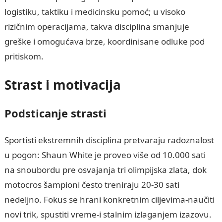
logistiku, taktiku i medicinsku pomoć; u visoko
rizičnim operacijama, takva disciplina smanjuje
greške i omogućava brze, koordinisane odluke pod
pritiskom.
Strast i motivacija
Podsticanje strasti
Sportisti ekstremnih disciplina pretvaraju radoznalost
u pogon: Shaun White je proveo više od 10.000 sati
na snoubordu pre osvajanja tri olimpijska zlata, dok
motocros šampioni često treniraju 20-30 sati
nedeljno. Fokus se hrani konkretnim ciljevima-naučiti
novi trik, spustiti vreme-i stalnim izlaganjem izazovu.