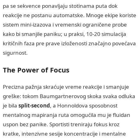
pa se sekvence ponavljaju stotinama puta dok
reakcije ne postanu automatske. Mnoge ekipe koriste
sistem mini-izazova i vremenski ograničene probe
kako bi smanjile paniku; u praksi, 10-20 simulacija
kritičnih faza pre prave izloženosti značajno povećava
sigurnost.
The Power of Focus
Precizna pažnja skraćuje vreme reakcije i smanjuje
greške: tokom Baumgartnerovog skoka svaka odluka
je bila
split-second
, a Honnoldova sposobnost
mentalnog mapiranja ruta omogućila mu je fluidan
uspon bez panike. Sportisti treniraju fokus kroz
kratke, intenzivne sesije koncentracije i mentalne