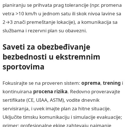
planiranju se prihvata prag tolerancije (npr. promena
vetra >10 km/h u jednom satu ili skok nivoa lavine sa
2→3 znači premeštanje lokacije), a komunikacija sa
službama i rezervni plan su obavezni.
Saveti za obezbeđivanje
bezbednosti u ekstremnim
sportovima
Fokusirajte se na proveren sistem:
oprema
,
trening
i
kontinuirana
procena rizika
. Redovno proveravajte
sertifikate (CE, UIAA, ASTM), vodite dnevnik
servisiranja, i uvek imajte plan za hitne situacije.
Uključite timsku komunikaciju i simulacije evakuacije;
primer: profesionalne ekipe zahtevaju najmanje