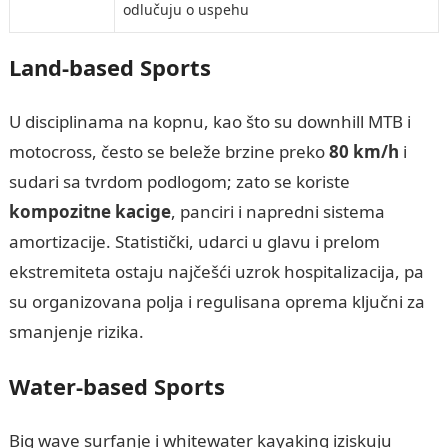
odlučuju o uspehu
Land-based Sports
U disciplinama na kopnu, kao što su downhill MTB i
motocross, često se beleže brzine preko
80 km/h
i
sudari sa tvrdom podlogom; zato se koriste
kompozitne kacige
, panciri i napredni sistema
amortizacije. Statistički, udarci u glavu i prelom
ekstremiteta ostaju najčešći uzrok hospitalizacija, pa
su organizovana polja i regulisana oprema ključni za
smanjenje rizika.
Water-based Sports
Big wave surfanje i whitewater kayaking iziskuju