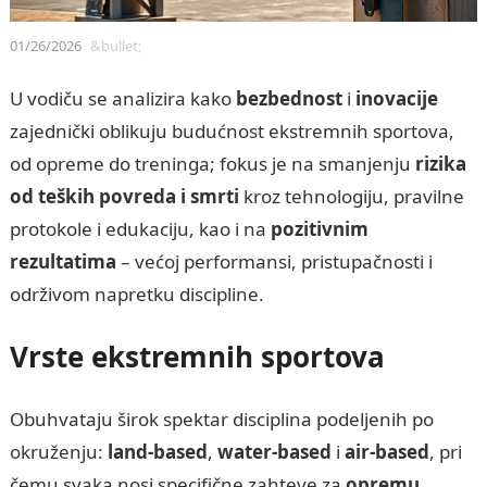
01/26/2026
&bullet;
U vodiču se analizira kako
bezbednost
i
inovacije
zajednički oblikuju budućnost ekstremnih sportova,
od opreme do treninga; fokus je na smanjenju
rizika
od teških povreda i smrti
kroz tehnologiju, pravilne
protokole i edukaciju, kao i na
pozitivnim
rezultatima
– većoj performansi, pristupačnosti i
održivom napretku discipline.
Vrste ekstremnih sportova
Obuhvataju širok spektar disciplina podeljenih po
okruženju:
land-based
,
water-based
i
air-based
, pri
čemu svaka nosi specifične zahteve za
opremu
,