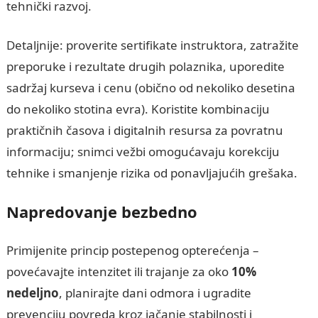
tehnički razvoj.
Detaljnije: proverite sertifikate instruktora, zatražite
preporuke i rezultate drugih polaznika, uporedite
sadržaj kurseva i cenu (obično od nekoliko desetina
do nekoliko stotina evra). Koristite kombinaciju
praktičnih časova i digitalnih resursa za povratnu
informaciju; snimci vežbi omogućavaju korekciju
tehnike i smanjenje rizika od ponavljajućih grešaka.
Napredovanje bezbedno
Primijenite princip postepenog opterećenja –
povećavajte intenzitet ili trajanje za oko
10%
nedeljno
, planirajte dani odmora i ugradite
prevenciju povreda kroz jačanje stabilnosti i