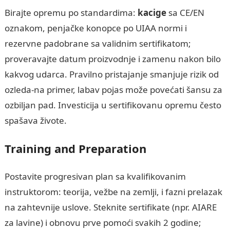
Birajte opremu po standardima:
kacige
sa CE/EN
oznakom, penjačke konopce po UIAA normi i
rezervne padobrane sa validnim sertifikatom;
proveravajte datum proizvodnje i zamenu nakon bilo
kakvog udarca. Pravilno pristajanje smanjuje rizik od
ozleda-na primer, labav pojas može povećati šansu za
ozbiljan pad. Investicija u sertifikovanu opremu često
spašava živote.
Training and Preparation
Postavite progresivan plan sa kvalifikovanim
instruktorom: teorija, vežbe na zemlji, i fazni prelazak
na zahtevnije uslove. Steknite sertifikate (npr. AIARE
za lavine) i obnovu prve pomoći svakih 2 godine;