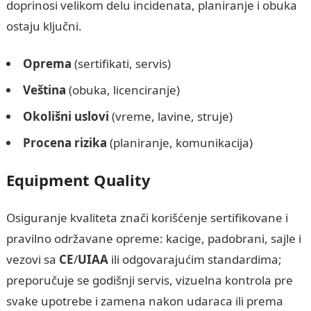
doprinosi velikom delu incidenata, planiranje i obuka
ostaju ključni.
Oprema
(sertifikati, servis)
Veština
(obuka, licenciranje)
Okolišni uslovi
(vreme, lavine, struje)
Procena rizika
(planiranje, komunikacija)
Equipment Quality
Osiguranje kvaliteta znači korišćenje sertifikovane i
pravilno održavane opreme: kacige, padobrani, sajle i
vezovi sa
CE
/
UIAA
ili odgovarajućim standardima;
preporučuje se godišnji servis, vizuelna kontrola pre
svake upotrebe i zamena nakon udaraca ili prema