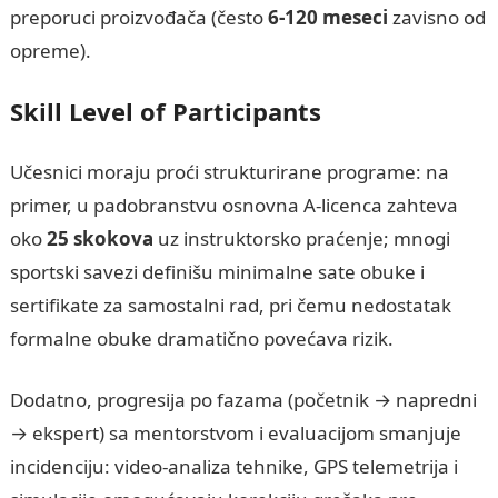
preporuci proizvođača (često
6-120 meseci
zavisno od
opreme).
Skill Level of Participants
Učesnici moraju proći strukturirane programe: na
primer, u padobranstvu osnovna A-licenca zahteva
oko
25 skokova
uz instruktorsko praćenje; mnogi
sportski savezi definišu minimalne sate obuke i
sertifikate za samostalni rad, pri čemu nedostatak
formalne obuke dramatično povećava rizik.
Dodatno, progresija po fazama (početnik → napredni
→ ekspert) sa mentorstvom i evaluacijom smanjuje
incidenciju: video-analiza tehnike, GPS telemetrija i