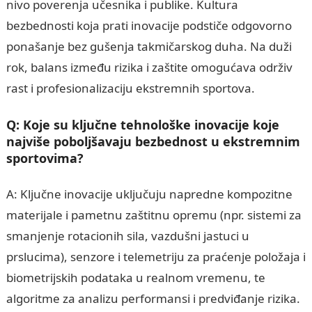
nivo poverenja učesnika i publike. Kultura
bezbednosti koja prati inovacije podstiče odgovorno
ponašanje bez gušenja takmičarskog duha. Na duži
rok, balans između rizika i zaštite omogućava održiv
rast i profesionalizaciju ekstremnih sportova.
Q: Koje su ključne tehnološke inovacije koje
najviše poboljšavaju bezbednost u ekstremnim
sportovima?
A: Ključne inovacije uključuju napredne kompozitne
materijale i pametnu zaštitnu opremu (npr. sistemi za
smanjenje rotacionih sila, vazdušni jastuci u
prslucima), senzore i telemetriju za praćenje položaja i
biometrijskih podataka u realnom vremenu, te
algoritme za analizu performansi i predviđanje rizika.