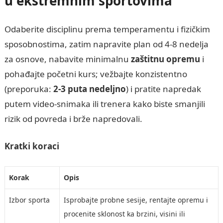
u ekstremnim sportovima
Odaberite disciplinu prema temperamentu i fizičkim
sposobnostima, zatim napravite plan od 4-8 nedelja
za osnove, nabavite minimalnu
zaštitnu opremu
i
pohađajte početni kurs; vežbajte konzistentno
(preporuka:
2-3 puta nedeljno
) i pratite napredak
putem video-snimaka ili trenera kako biste smanjili
rizik od povreda i brže napredovali.
Kratki koraci
Korak
Opis
Izbor sporta
Isprobajte probne sesije, rentajte opremu i
procenite sklonost ka brzini, visini ili