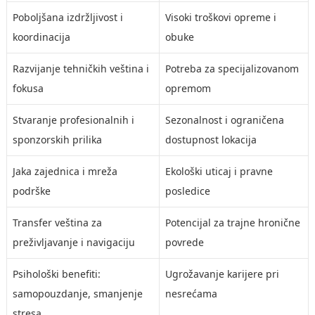
Poboljšana izdržljivost i
Visoki troškovi opreme i
koordinacija
obuke
Razvijanje tehničkih veština i
Potreba za specijalizovanom
fokusa
opremom
Stvaranje profesionalnih i
Sezonalnost i ograničena
sponzorskih prilika
dostupnost lokacija
Jaka zajednica i mreža
Ekološki uticaj i pravne
podrške
posledice
Transfer veština za
Potencijal za trajne hronične
preživljavanje i navigaciju
povrede
Psihološki benefiti:
Ugrožavanje karijere pri
samopouzdanje, smanjenje
nesrećama
stresa