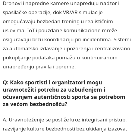
Dronovi i napredne kamere unapređuju nadzor i
spasilačke operacije, dok VR/AR simulacije
omogućavaju bezbedan trening u realističnim
uslovima. IoT i pouzdane komunikacione mreže
osiguravaju brzu koordinaciju pri incidentima. Sistemi
za automatsko izdavanje upozorenja i centralizovano
prikupljanje podataka pomažu u kontinuiranom
unapređenju pravila i opreme.
Q: Kako sportisti i organizatori mogu
uravnotežiti potrebu za uzbuđenjem i
očuvanjem autentičnosti sporta sa potrebom
za većom bezbednošću?
A: Uravnoteženje se postiže kroz integrisani pristup:
razvijanje kulture bezbednosti bez ukidanja izazova,