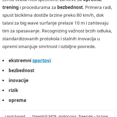
trening
i procedurama za
bezbednost
. Primera radi,
spust biciklima dostiže brzine preko 80 km/h, dok
talasi za big wave surfanje prelaze 10 m i zahtevaju
tim za spasavanje. Recognizing važnost brzih odluka,
standardizovanih protokola i stalnih inovacija u
opremi smanjuje smrtnost i ozbiljne povrede.
ekstremni
sportovi
bezbednost
inovacije
rizik
oprema
Land-based
Downhill MTB, motocross, freeride – brzine