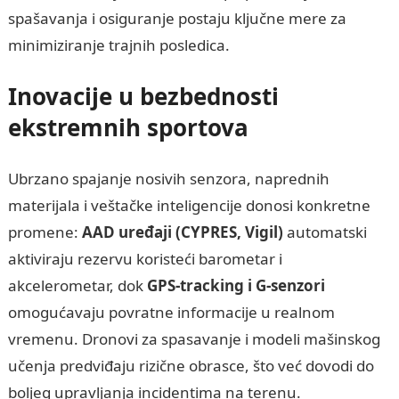
spašavanja i osiguranje postaju ključne mere za
minimiziranje trajnih posledica.
Inovacije u bezbednosti
ekstremnih sportova
Ubrzano spajanje nosivih senzora, naprednih
materijala i veštačke inteligencije donosi konkretne
promene:
AAD uređaji (CYPRES, Vigil)
automatski
aktiviraju rezervu koristeći barometar i
akcelerometar, dok
GPS‑tracking i G‑senzori
omogućavaju povratne informacije u realnom
vremenu. Dronovi za spasavanje i modeli mašinskog
učenja predviđaju rizične obrasce, što već dovodi do
boljeg upravljanja incidentima na terenu.