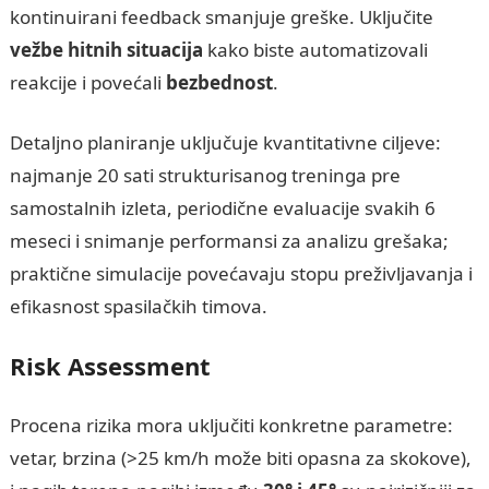
kontinuirani feedback smanjuje greške. Uključite
vežbe hitnih situacija
kako biste automatizovali
reakcije i povećali
bezbednost
.
Detaljno planiranje uključuje kvantitativne ciljeve:
najmanje 20 sati strukturisanog treninga pre
samostalnih izleta, periodične evaluacije svakih 6
meseci i snimanje performansi za analizu grešaka;
praktične simulacije povećavaju stopu preživljavanja i
efikasnost spasilačkih timova.
Risk Assessment
Procena rizika mora uključiti konkretne parametre:
vetar, brzina (>25 km/h može biti opasna za skokove),