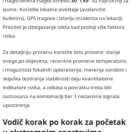
i nagib terena-nagibi između
30° i 45°
su najrizičniji za
lavine. Koristite lokalne izveštaje (avalanche
bulletins), GPS tragove i istoriju incidenta na lokaciji.
Prioritet je izbegavanje izleta kad postoji više faktora
rizika.
Za detaljniju procenu koristite listu provere: stanje
snega po slojevima, recentne promene temperature,
i mogućnost fokalnih opterećenja; merenja sondom i
skijaška testiranja stabilnosti daju kvantitativne
indikatore rizika, a odluka o povratku treba biti
zasnovana na kombinaciji bar 3 nezavisna signala
upozorenja.
Vodič korak po korak za početak