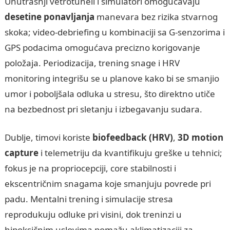
Unutrašnji vetrotuneli i simulatori omogućavaju
desetine ponavljanja
manevara bez rizika stvarnog
skoka; video‑debriefing u kombinaciji sa G‑senzorima i
GPS podacima omogućava precizno korigovanje
položaja. Periodizacija, trening snage i HRV
monitoring integrišu se u planove kako bi se smanjio
umor i poboljšala odluka u stresu, što direktno utiče
na bezbednost pri sletanju i izbegavanju sudara.
Dublje, timovi koriste
biofeedback (HRV)
,
3D motion
capture
i telemetriju da kvantifikuju greške u tehnici;
fokus je na propriocepciji, core stabilnosti i
ekscentričnim snagama koje smanjuju povrede pri
padu. Mentalni trening i simulacije stresa
reprodukuju odluke pri visini, dok treninzi u
hipoksičnim uslovima pomažu aklimatizaciji za