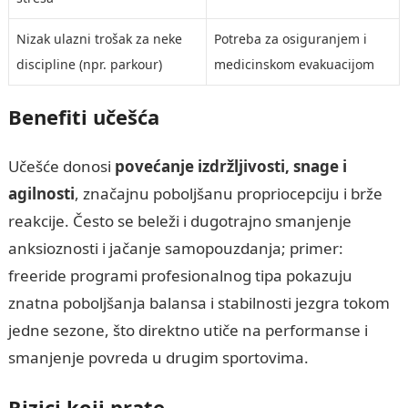
Nizak ulazni trošak za neke
Potreba za osiguranjem i
discipline (npr. parkour)
medicinskom evakuacijom
Benefiti učešća
Učešće donosi
povećanje izdržljivosti, snage i
agilnosti
, značajnu poboljšanu propriocepciju i brže
reakcije. Često se beleži i dugotrajno smanjenje
anksioznosti i jačanje samopouzdanja; primer:
freeride programi profesionalnog tipa pokazuju
znatna poboljšanja balansa i stabilnosti jezgra tokom
jedne sezone, što direktno utiče na performanse i
smanjenje povreda u drugim sportovima.
Rizici koji prate