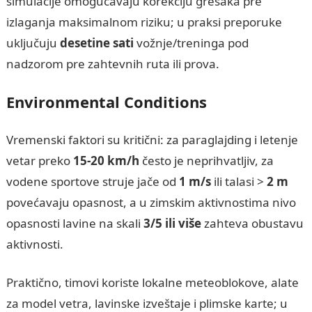
simulacije omogućavaju korekciju grešaka pre
izlaganja maksimalnom riziku; u praksi preporuke
uključuju
desetine sati
vožnje/treninga pod
nadzorom pre zahtevnih ruta ili prova.
Environmental Conditions
Vremenski faktori su kritični: za paraglajding i letenje
vetar preko
15-20 km/h
često je neprihvatljiv, za
vodene sportove struje jače od
1 m/s
ili talasi >
2 m
povećavaju opasnost, a u zimskim aktivnostima nivo
opasnosti lavine na skali
3/5 ili više
zahteva obustavu
aktivnosti.
Praktično, timovi koriste lokalne meteoblokove, alate
za model vetra, lavinske izveštaje i plimske karte; u