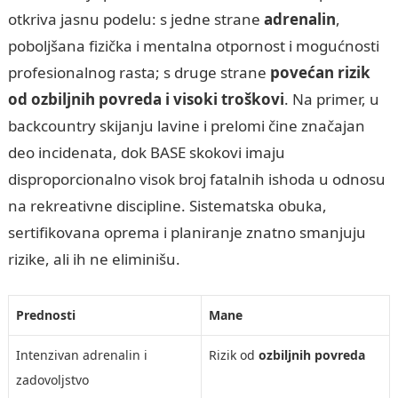
otkriva jasnu podelu: s jedne strane
adrenalin
,
poboljšana fizička i mentalna otpornost i mogućnosti
profesionalnog rasta; s druge strane
povećan rizik
od ozbiljnih povreda i visoki troškovi
. Na primer, u
backcountry skijanju lavine i prelomi čine značajan
deo incidenata, dok BASE skokovi imaju
disproporcionalno visok broj fatalnih ishoda u odnosu
na rekreativne discipline. Sistematska obuka,
sertifikovana oprema i planiranje znatno smanjuju
rizike, ali ih ne eliminišu.
Prednosti
Mane
Intenzivan adrenalin i
Rizik od
ozbiljnih povreda
zadovoljstvo