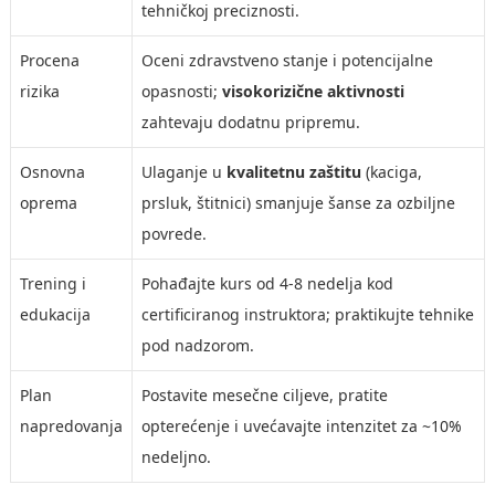
tehničkoj preciznosti.
Procena
Oceni zdravstveno stanje i potencijalne
rizika
opasnosti;
visokorizične aktivnosti
zahtevaju dodatnu pripremu.
Osnovna
Ulaganje u
kvalitetnu zaštitu
(kaciga,
oprema
prsluk, štitnici) smanjuje šanse za ozbiljne
povrede.
Trening i
Pohađajte kurs od 4-8 nedelja kod
edukacija
certificiranog instruktora; praktikujte tehnike
pod nadzorom.
Plan
Postavite mesečne ciljeve, pratite
napredovanja
opterećenje i uvećavajte intenzitet za ~10%
nedeljno.