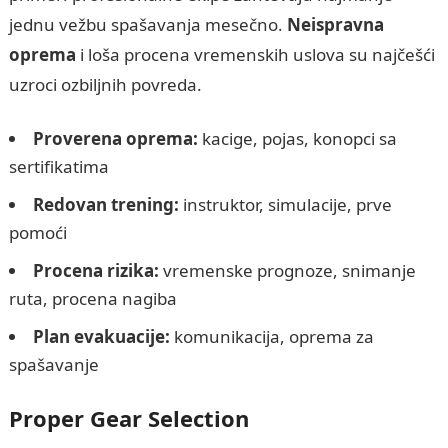
jednu vežbu spašavanja mesečno.
Neispravna
oprema
i loša procena vremenskih uslova su najčešći
uzroci ozbiljnih povreda.
Proverena oprema:
kacige, pojas, konopci sa
sertifikatima
Redovan trening:
instruktor, simulacije, prve
pomoći
Procena rizika:
vremenske prognoze, snimanje
ruta, procena nagiba
Plan evakuacije:
komunikacija, oprema za
spašavanje
Proper Gear Selection