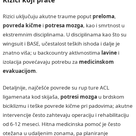
Rizici uključuju akutne traume poput
preloma
,
povreda kičme
i
potresa mozga
, kao i smrtnost u
ekstremnim disciplinama. U disciplinama kao što su
wingsuit i BASE, učestalost teških ishoda i dalje je
znatno viša; u backcountry aktivnostima
lavine
i
izolacija povećavaju potrebu za
medicinskom
evakuacijom
.
Detaljnije, najčešće povrede su rup ture ACL
ligamenata kod skijaša,
potresi mozga
u brdskom
biciklizmu i teške povrede kičme pri padovima; akutne
intervencije često zahtevaju operaciju i rehabilitaciju
od 6-12 meseci. Hitna medicinska pomoć je često
otežana u udaljenim zonama, pa planiranje