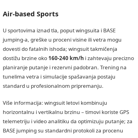
Air-based Sports
U sportovima iznad tla, poput wingsuita i BASE
jumping-a, greške u proceni visine ili vetra mogu
dovesti do fatalnih ishoda; wingsuit takmičenja
dostižu brzine oko
160-240 km/h
i zahtevaju precizno
planiranje putanje i rezervni padobran. Trening na
tunelima vetra i simulacije spašavanja postaju
standard u profesionalnom pripremanju.
Više informacija: wingsuit letovi kombinuju
horizontalnu i vertikalnu brzinu – timovi koriste GPS
telemetriju i video analitiku da optimizuju putanje; za
BASE jumping su standardni protokoli za procenu