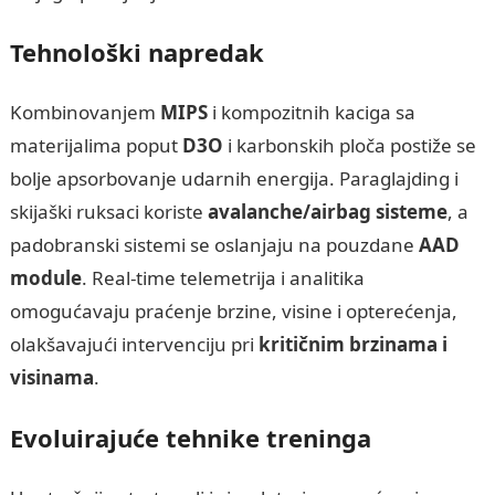
Tehnološki napredak
Kombinovanjem
MIPS
i kompozitnih kaciga sa
materijalima poput
D3O
i karbonskih ploča postiže se
bolje apsorbovanje udarnih energija. Paraglajding i
skijaški ruksaci koriste
avalanche/airbag sisteme
, a
padobranski sistemi se oslanjaju na pouzdane
AAD
module
. Real‑time telemetrija i analitika
omogućavaju praćenje brzine, visine i opterećenja,
olakšavajući intervenciju pri
kritičnim brzinama i
visinama
.
Evoluirajuće tehnike treninga