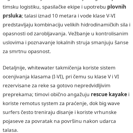
timsku logistiku, spasilačke ekipe i upotrebu
plovnih
prsluka
; talasi iznad 10 metara i vode klase V-VI
predstavljaju kombinaciju velikih hidrodinamičkih sila i
opasnosti od zarobljavanja. Vežbanje u kontrolisanim
uslovima i poznavanje lokalnih struja smanjuju šanse
za smrtnu opasnost.
Detaljnije, whitewater takmičenja koriste sistem
ocenjivanja klasama (I-VI), pri čemu su klase V i VI
rezervisane za reke sa gotovo nepredvidljivim
preprekama; timovi obično angažuju
rescue kayake
i
koriste remotus system za praćenje, dok big wave
surfers često treniraju disanje i koriste vrhunske
pojaseve za povratak na površinu nakon udarca
talasa.