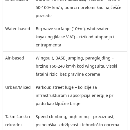
50-100+ km/h, udarci i prelomi kao najčešće
povrede
Water-based
Big wave surfanje (10+m), whitewater
kayaking (klase V-VI) – rizik od utapanja i
entrapmenta
Air-based
Wingsuit, BASE jumping, paraglajding –
brzine 160-240 km/h kod wingsuita, visoki
fatalni rizici bez pravilne opreme
Urban/Mixed
Parkour, street luge – kolizije sa
infrastrukturom i apsorpcija energije pri
padu kao ključne brige
Takmičarski i
Speed climbing, highlining – preciznost,
rekordni
psihološka izdržljivost i tehnološka oprema