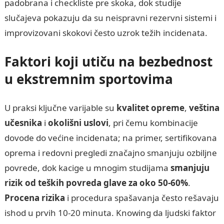
padobrana i checkliste pre skoka, dok studije
slučajeva pokazuju da su neispravni rezervni sistemi i
improvizovani skokovi često uzrok težih incidenata.
Faktori koji utiču na bezbednost
u ekstremnim sportovima
U praksi ključne varijable su
kvalitet opreme
,
veština
učesnika
i
okolišni uslovi
, pri čemu kombinacije
dovode do većine incidenata; na primer, sertifikovana
oprema i redovni pregledi značajno smanjuju ozbiljne
povrede, dok kacige u mnogim studijama
smanjuju
rizik od teških povreda glave za oko 50-60%
.
Procena rizika
i procedura spašavanja često rešavaju
ishod u prvih 10-20 minuta. Knowing da ljudski faktor