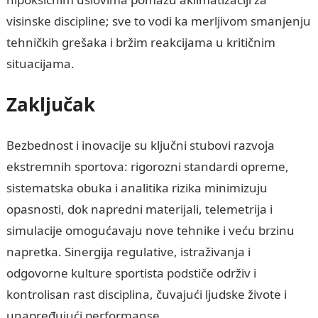
visinske discipline; sve to vodi ka merljivom smanjenju
tehničkih grešaka i bržim reakcijama u kritičnim
situacijama.
Zaključak
Bezbednost i inovacije su ključni stubovi razvoja
ekstremnih sportova: rigorozni standardi opreme,
sistematska obuka i analitika rizika minimizuju
opasnosti, dok napredni materijali, telemetrija i
simulacije omogućavaju nove tehnike i veću brzinu
napretka. Sinergija regulative, istraživanja i
odgovorne kulture sportista podstiče održiv i
kontrolisan rast disciplina, čuvajući ljudske živote i
unapređujući performanse.