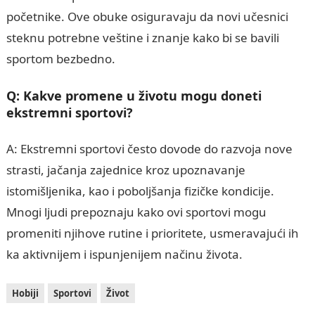
početnike. Ove obuke osiguravaju da novi učesnici
steknu potrebne veštine i znanje kako bi se bavili
sportom bezbedno.
Q: Kakve promene u životu mogu doneti
ekstremni sportovi?
A: Ekstremni sportovi često dovode do razvoja nove
strasti, jačanja zajednice kroz upoznavanje
istomišljenika, kao i poboljšanja fizičke kondicije.
Mnogi ljudi prepoznaju kako ovi sportovi mogu
promeniti njihove rutine i prioritete, usmeravajući ih
ka aktivnijem i ispunjenijem načinu života.
Hobiji
Sportovi
Život