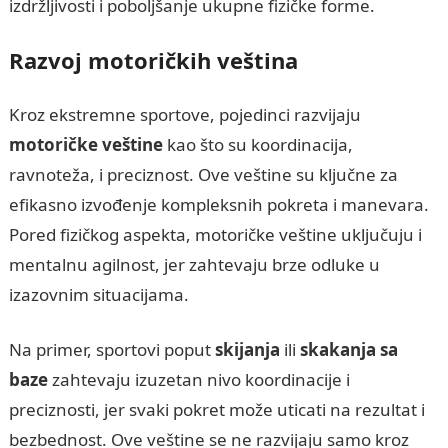
izdržljivosti i poboljšanje ukupne fizičke forme.
Razvoj motoričkih veština
Kroz ekstremne sportove, pojedinci razvijaju
motoričke veštine
kao što su koordinacija,
ravnoteža, i preciznost. Ove veštine su ključne za
efikasno izvođenje kompleksnih pokreta i manevara.
Pored fizičkog aspekta, motoričke veštine uključuju i
mentalnu agilnost, jer zahtevaju brze odluke u
izazovnim situacijama.
Na primer, sportovi poput
skijanja
ili
skakanja sa
baze
zahtevaju izuzetan nivo koordinacije i
preciznosti, jer svaki pokret može uticati na rezultat i
bezbednost. Ove veštine se ne razvijaju samo kroz