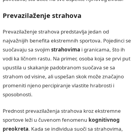
Prevazilaženje strahova
Prevazilaženje strahova predstavlja jedan od
najvažnijih benefita ekstremnih sportova. Pojedinci se
suočavaju sa svojim
strahovima
i granicama, što ih
vodi ka ličnom rastu. Na primer, osoba koja se prvi put
upustila u skakanje padobranom suočava se sa
strahom od visine, ali uspešan skok može značajno
promeniti njeno percipiranje vlastite hrabrosti i
sposobnosti.
Prednost prevazilaženja strahova kroz ekstremne
sportove leži u čuvenom fenomenu
kognitivnog
preokreta
. Kada se individua suoči sa strahovima,