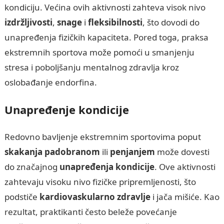
kondiciju. Većina ovih aktivnosti zahteva visok nivo
izdržljivosti
,
snage
i
fleksibilnosti
, što dovodi do
unapređenja fizičkih kapaciteta. Pored toga, praksa
ekstremnih sportova može pomoći u smanjenju
stresa i poboljšanju mentalnog zdravlja kroz
oslobađanje endorfina.
Unapređenje kondicije
Redovno bavljenje ekstremnim sportovima poput
skakanja padobranom
ili
penjanjem
može dovesti
do značajnog
unapređenja kondicije
. Ove aktivnosti
zahtevaju visoku nivo fizičke pripremljenosti, što
podstiče
kardiovaskularno zdravlje
i jača mišiće. Kao
rezultat, praktikanti često beleže povećanje