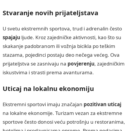
Stvaranje novih prijateljstava
U svetu ekstremnih sportova, trud i adrenalin često
spajaju
ljude. Kroz zajedničke aktivnosti, kao što su
skakanje padobranom ili vožnja bicikla po teškim
stazama, pojedinci postaju deo nečega većeg. Ova
prijateljstva se zasnivaju na
povjerenju
, zajedničkim
iskustvima i strasti prema avanturama.
Uticaj na lokalnu ekonomiju
Ekstremni sportovi imaju značajan
pozitivan uticaj
na lokalne ekonomije. Turizam vezan za ekstremne
sportove često donosi veću potrošnju u restoranima,
hotelima i prodavnicama opreme. Prema podacima,