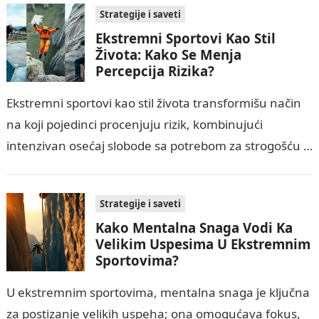
Strategije i saveti
Ekstremni Sportovi Kao Stil
Života: Kako Se Menja
Percepcija Rizika?
Ekstremni sportovi kao stil života transformišu način
na koji pojedinci procenjuju rizik, kombinujući
intenzivan osećaj slobode sa potrebom za strogošću u
sigurnosnim praksama. Ovaj vodič objašnjava
psihološke faktore,…
Strategije i saveti
Kako Mentalna Snaga Vodi Ka
Velikim Uspesima U Ekstremnim
Sportovima?
U ekstremnim sportovima, mentalna snaga je ključna
za postizanje velikih uspeha; ona omogućava fokus,