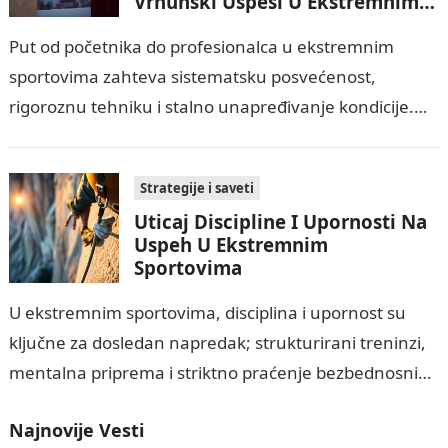
Vrhunski Uspesi U Ekstremnim
Sportovima?
Put od početnika do profesionalca u ekstremnim
sportovima zahteva sistematsku posvećenost,
rigoroznu tehniku i stalno unapređivanje kondicije.
Najvažnije je razumeti rizike i provoditi stroge mere
bezbednosti, dok mentalna…
Strategije i saveti
Uticaj Discipline I Upornosti Na
Uspeh U Ekstremnim
Sportovima
U ekstremnim sportovima, disciplina i upornost su
ključne za dosledan napredak; strukturirani treninzi,
mentalna priprema i striktno praćenje bezbednosnih
protokola povećavaju šanse za uspeh. Istovremeno,
Najnovije Vesti
potrebno je prepoznati…