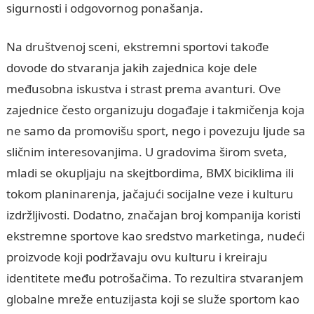
sigurnosti i odgovornog ponašanja.
Na društvenoj sceni, ekstremni sportovi takođe
dovode do stvaranja jakih zajednica koje dele
međusobna iskustva i strast prema avanturi. Ove
zajednice često organizuju događaje i takmičenja koja
ne samo da promovišu sport, nego i povezuju ljude sa
sličnim interesovanjima. U gradovima širom sveta,
mladi se okupljaju na skejtbordima, BMX biciklima ili
tokom planinarenja, jačajući socijalne veze i kulturu
izdržljivosti. Dodatno, značajan broj kompanija koristi
ekstremne sportove kao sredstvo marketinga, nudeći
proizvode koji podržavaju ovu kulturu i kreiraju
identitete među potrošačima. To rezultira stvaranjem
globalne mreže entuzijasta koji se služe sportom kao