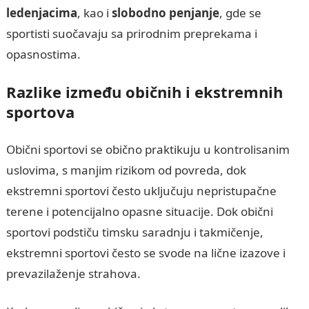
ledenjacima
, kao i
slobodno penjanje
, gde se
sportisti suočavaju sa prirodnim preprekama i
opasnostima.
Razlike između običnih i ekstremnih
sportova
Obični sportovi se obično praktikuju u kontrolisanim
uslovima, s manjim rizikom od povreda, dok
ekstremni sportovi često uključuju nepristupačne
terene i potencijalno opasne situacije. Dok obični
sportovi podstiču timsku saradnju i takmičenje,
ekstremni sportovi često se svode na lične izazove i
prevazilaženje strahova.