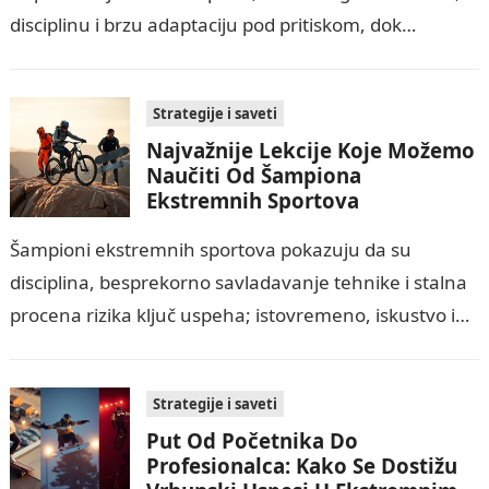
disciplinu i brzu adaptaciju pod pritiskom, dok
istovremeno smanjuje uticaj straha i impulzivnih
odluka…
Strategije i saveti
Najvažnije Lekcije Koje Možemo
Naučiti Od Šampiona
Ekstremnih Sportova
Šampioni ekstremnih sportova pokazuju da su
disciplina, besprekorno savladavanje tehnike i stalna
procena rizika ključ uspeha; istovremeno, iskustvo i
pravila sigurnosti minimizuju povrede. Njihova
sposobnost mentalne čvrstine, fokusiranja…
Strategije i saveti
Put Od Početnika Do
Profesionalca: Kako Se Dostižu