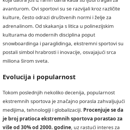
avanturom. Ovi sportovi su se razvijali kroz različite
kulture, često odrazi društvenih normi i želje za
adrenalinom. Od skakanja s litica u polinezijskim
kulturama do modernih disciplina poput
snowboardinga i paraglidinga, ekstremni sportovi su
postali simbol hrabrosti i inovacije, osvajajući srca
miliona širom sveta.
Evolucija i popularnost
Tokom poslednjih nekoliko decenija, popularnost
ekstremnih sportova je značajno porasla zahvaljujući
medijima, tehnologiji i globalizaciji.
Procenjuje se da
je broj pratioca ekstremnih sportova porastao za
više od 30% od 2000. godine
, uz rastući interes za