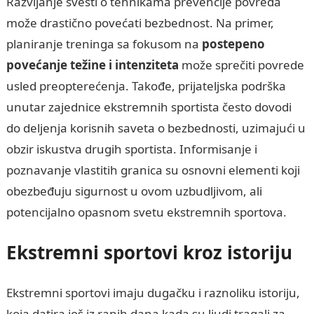
Razvijanje svesti o tehnikama prevencije povreda
može drastično povećati bezbednost. Na primer,
planiranje treninga sa fokusom na
postepeno
povećanje težine i intenziteta
može sprečiti povrede
usled preopterećenja. Takođe, prijateljska podrška
unutar zajednice ekstremnih sportista često dovodi
do deljenja korisnih saveta o bezbednosti, uzimajući u
obzir iskustva drugih sportista. Informisanje i
poznavanje vlastitih granica su osnovni elementi koji
obezbeđuju sigurnost u ovom uzbudljivom, ali
potencijalno opasnom svetu ekstremnih sportova.
Ekstremni sportovi kroz istoriju
Ekstremni sportovi imaju dugačku i raznoliku istoriju,
koja datira još iz ranih dana kada su ljudi tragali za