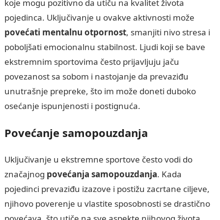
koje mogu pozitivno da utiču na kvalitet života
pojedinca. Uključivanje u ovakve aktivnosti može
povećati mentalnu otpornost
, smanjiti nivo stresa i
poboljšati emocionalnu stabilnost. Ljudi koji se bave
ekstremnim sportovima često prijavljuju jaču
povezanost sa sobom i nastojanje da prevaziđu
unutrašnje prepreke, što im može doneti duboko
osećanje ispunjenosti i postignuća.
Povećanje samopouzdanja
Uključivanje u ekstremne sportove često vodi do
značajnog
povećanja samopouzdanja
. Kada
pojedinci prevaziđu izazove i postižu zacrtane ciljeve,
njihovo poverenje u vlastite sposobnosti se drastično
povećava, što utiče na sve aspekte njihovog života.