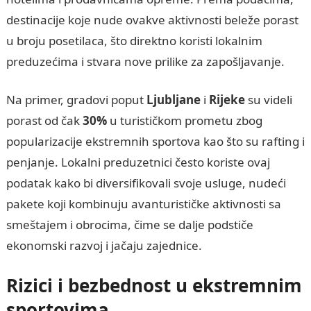
destinacije koje nude ovakve aktivnosti beleže porast
u broju posetilaca, što direktno koristi lokalnim
preduzećima i stvara nove prilike za zapošljavanje.
Na primer, gradovi poput
Ljubljane
i
Rijeke
su videli
porast od čak
30%
u turističkom prometu zbog
popularizacije ekstremnih sportova kao što su rafting i
penjanje. Lokalni preduzetnici često koriste ovaj
podatak kako bi diversifikovali svoje usluge, nudeći
pakete koji kombinuju avanturističke aktivnosti sa
smeštajem i obrocima, čime se dalje podstiče
ekonomski razvoj i jačaju zajednice.
Rizici i bezbednost u ekstremnim
sportovima