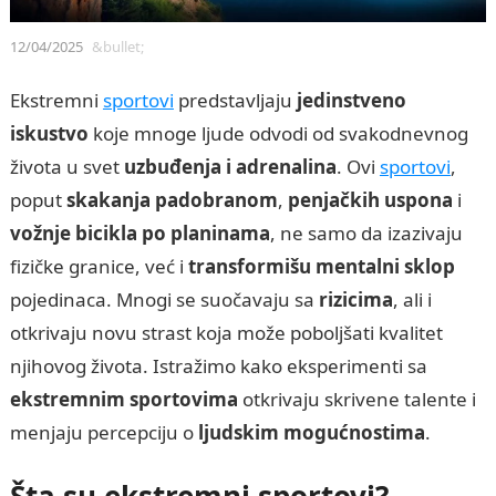
12/04/2025
&bullet;
Ekstremni
sportovi
predstavljaju
jedinstveno
iskustvo
koje mnoge ljude odvodi od svakodnevnog
života u svet
uzbuđenja i adrenalina
. Ovi
sportovi
,
poput
skakanja padobranom
,
penjačkih uspona
i
vožnje bicikla po planinama
, ne samo da izazivaju
fizičke granice, već i
transformišu mentalni sklop
pojedinaca. Mnogi se suočavaju sa
rizicima
, ali i
otkrivaju novu strast koja može poboljšati kvalitet
njihovog života. Istražimo kako eksperimenti sa
ekstremnim sportovima
otkrivaju skrivene talente i
menjaju percepciju o
ljudskim mogućnostima
.
Šta su ekstremni sportovi?