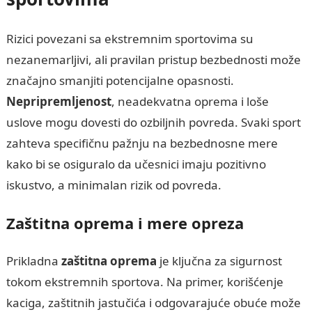
Rizici povezani sa ekstremnim sportovima su
nezanemarljivi, ali pravilan pristup bezbednosti može
značajno smanjiti potencijalne opasnosti.
Nepripremljenost
, neadekvatna oprema i loše
uslove mogu dovesti do ozbiljnih povreda. Svaki sport
zahteva specifičnu pažnju na bezbednosne mere
kako bi se osiguralo da učesnici imaju pozitivno
iskustvo, a minimalan rizik od povreda.
Zaštitna oprema i mere opreza
Prikladna
zaštitna oprema
je ključna za sigurnost
tokom ekstremnih sportova. Na primer, korišćenje
kaciga, zaštitnih jastučića i odgovarajuće obuće može