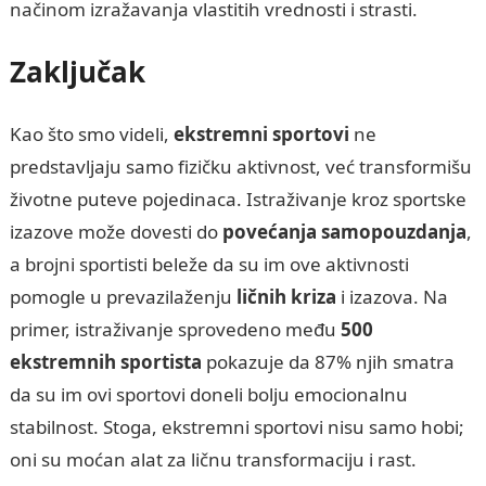
načinom izražavanja vlastitih vrednosti i strasti.
Zaključak
Kao što smo videli,
ekstremni sportovi
ne
predstavljaju samo fizičku aktivnost, već transformišu
životne puteve pojedinaca. Istraživanje kroz sportske
izazove može dovesti do
povećanja samopouzdanja
,
a brojni sportisti beleže da su im ove aktivnosti
pomogle u prevazilaženju
ličnih kriza
i izazova. Na
primer, istraživanje sprovedeno među
500
ekstremnih sportista
pokazuje da 87% njih smatra
da su im ovi sportovi doneli bolju emocionalnu
stabilnost. Stoga, ekstremni sportovi nisu samo hobi;
oni su moćan alat za ličnu transformaciju i rast.