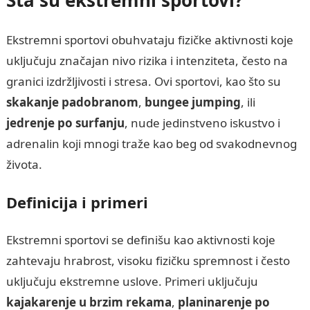
Ekstremni sportovi obuhvataju fizičke aktivnosti koje
uključuju značajan nivo rizika i intenziteta, često na
granici izdržljivosti i stresa. Ovi sportovi, kao što su
skakanje padobranom
,
bungee jumping
, ili
jedrenje po surfanju
, nude jedinstveno iskustvo i
adrenalin koji mnogi traže kao beg od svakodnevnog
života.
Definicija i primeri
Ekstremni sportovi se definišu kao aktivnosti koje
zahtevaju hrabrost, visoku fizičku spremnost i često
uključuju ekstremne uslove. Primeri uključuju
kajakarenje u brzim rekama
,
planinarenje po