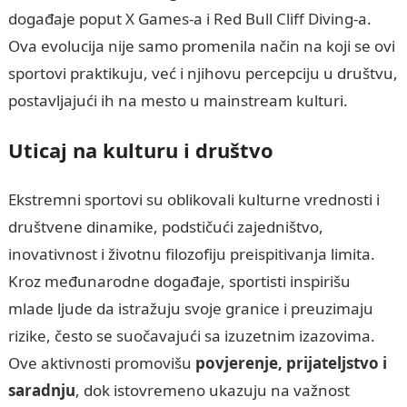
događaje poput X Games-a i Red Bull Cliff Diving-a.
Ova evolucija nije samo promenila način na koji se ovi
sportovi praktikuju, već i njihovu percepciju u društvu,
postavljajući ih na mesto u mainstream kulturi.
Uticaj na kulturu i društvo
Ekstremni sportovi su oblikovali kulturne vrednosti i
društvene dinamike, podstičući zajedništvo,
inovativnost i životnu filozofiju preispitivanja limita.
Kroz međunarodne događaje, sportisti inspirišu
mlade ljude da istražuju svoje granice i preuzimaju
rizike, često se suočavajući sa izuzetnim izazovima.
Ove aktivnosti promovišu
povjerenje, prijateljstvo i
saradnju
, dok istovremeno ukazuju na važnost