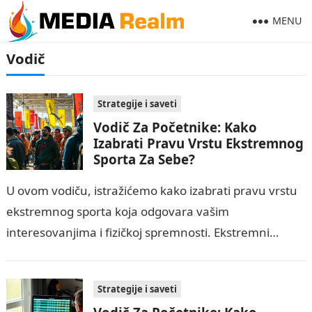
MENU
Vodič
Strategije i saveti
Vodič Za Početnike: Kako
Izabrati Pravu Vrstu Ekstremnog
Sporta Za Sebe?
U ovom vodiču, istražićemo kako izabrati pravu vrstu
ekstremnog sporta koja odgovara vašim
interesovanjima i fizičkoj spremnosti. Ekstremni
sportovi mogu pružiti uzbuđenje i avanturu, ali
takođe nose sa…
Strategije i saveti