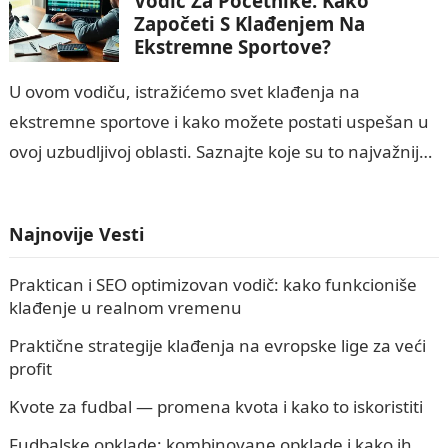
Vodič Za Početnike: Kako
Započeti S Klađenjem Na
Ekstremne Sportove?
U ovom vodiču, istražićemo svet klađenja na
ekstremne sportove i kako možete postati uspešan u
ovoj uzbudljivoj oblasti. Saznajte koje su to najvažnije
vrste ekstremnih sportova i kako…
Najnovije Vesti
Praktican i SEO optimizovan vodič: kako funkcioniše
klađenje u realnom vremenu
Praktične strategije klađenja na evropske lige za veći
profit
Kvote za fudbal — promena kvota i kako to iskoristiti
Fudbalske opklade: kombinovane opklade i kako ih