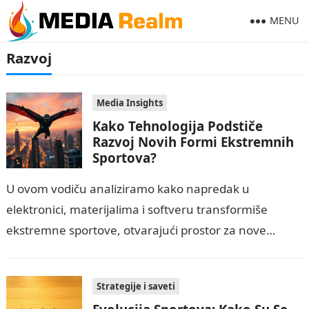
MENU
Razvoj
Media Insights
Kako Tehnologija Podstiče
Razvoj Novih Formi Ekstremnih
Sportova?
U ovom vodiču analiziramo kako napredak u
elektronici, materijalima i softveru transformiše
ekstremne sportove, otvarajući prostor za nove
discipline i tehnike. Tehnološke inovacije
omogućavaju veću preciznost i performanse,…
Strategije i saveti