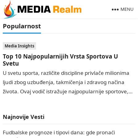
MENU
Popularnost
Media Insights
Top 10 Najpopularnijih Vrsta Sportova U
Svetu
U svetu sporta, različite discipline privlače milionima
ljudi zbog uzbuđenja, takmičenja i zdravog načina
života. Ovaj vodič istražuje najpopularnije sportove,
analizirajući njihove aspekte, prednosti i izazove s
kojima…
Najnovije Vesti
Fudbalske prognoze i tipovi dana: gde pronaći