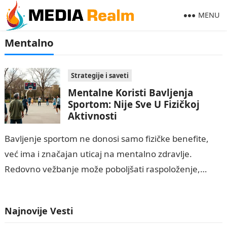
MENU
Mentalno
Strategije i saveti
Mentalne Koristi Bavljenja
Sportom: Nije Sve U Fizičkoj
Aktivnosti
Bavljenje sportom ne donosi samo fizičke benefite,
već ima i značajan uticaj na mentalno zdravlje.
Redovno vežbanje može poboljšati raspoloženje,
smanjiti simptome anksioznosti i depresije, te
povećati opštu…
Najnovije Vesti