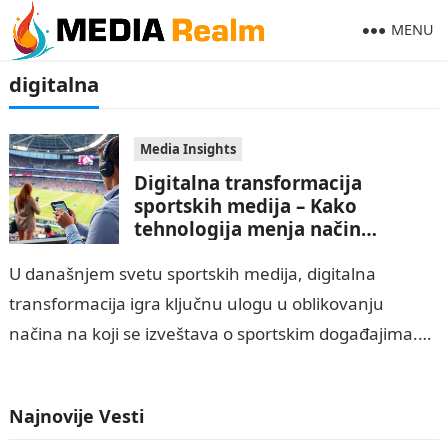
MENU
digitalna
Media Insights
Digitalna transformacija
sportskih medija – Kako
tehnologija menja način
izveštavanja​
U današnjem svetu sportskih medija, digitalna
transformacija igra ključnu ulogu u oblikovanju
načina na koji se izveštava o sportskim događajima.
Tehnologije poput društvenih mreža, analitike
podataka i video…
Najnovije Vesti