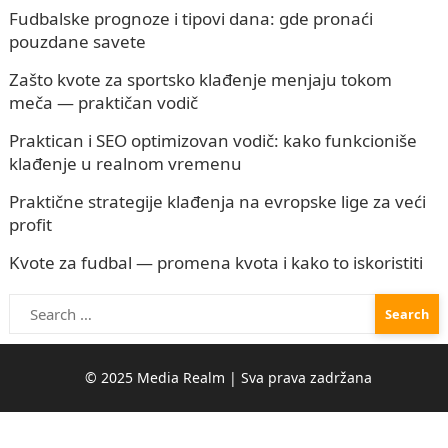
Fudbalske prognoze i tipovi dana: gde pronaći
pouzdane savete
Zašto kvote za sportsko klađenje menjaju tokom
meča — praktičan vodič
Praktican i SEO optimizovan vodič: kako funkcioniše
klađenje u realnom vremenu
Praktične strategije klađenja na evropske lige za veći
profit
Kvote za fudbal — promena kvota i kako to iskoristiti
Search
for: