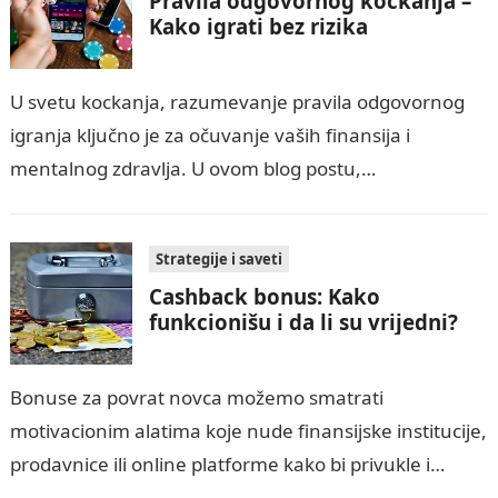
Pravila odgovornog kockanja –
Kako igrati bez rizika​
U svetu kockanja, razumevanje pravila odgovornog
igranja ključno je za očuvanje vaših finansija i
mentalnog zdravlja. U ovom blog postu,
predstavićemo vam savete i strategije koje možete
primeniti…
Strategije i saveti
Cashback bonus: Kako
funkcionišu i da li su vrijedni?
Bonuse za povrat novca možemo smatrati
motivacionim alatima koje nude finansijske institucije,
prodavnice ili online platforme kako bi privukle i
zadržale kupce. Ovi bonusi se obično izražavaju kao…