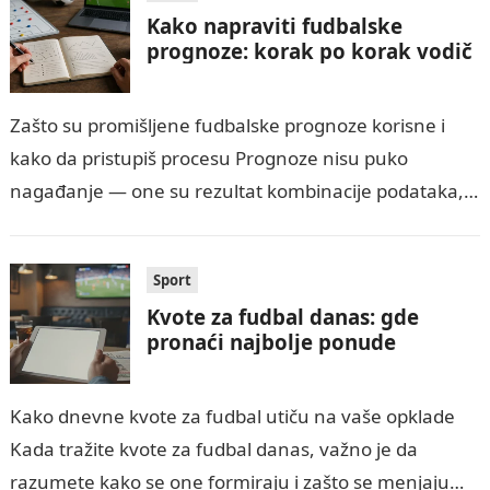
Kako napraviti fudbalske
prognoze: korak po korak vodič
Zašto su promišljene fudbalske prognoze korisne i
kako da pristupiš procesu Prognoze nisu puko
nagađanje — one su rezultat kombinacije podataka,
razumevanja igre i upravljanja rizikom. Ako želiš…
Sport
Kvote za fudbal danas: gde
pronaći najbolje ponude
Kako dnevne kvote za fudbal utiču na vaše opklade
Kada tražite kvote za fudbal danas, važno je da
razumete kako se one formiraju i zašto se menjaju