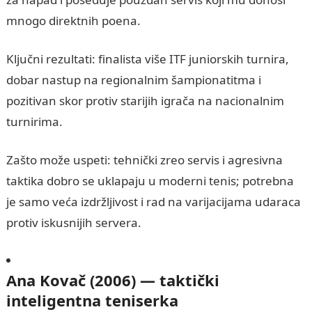
mnogo direktnih poena.
Ključni rezultati: finalista više ITF juniorskih turnira,
dobar nastup na regionalnim šampionatitma i
pozitivan skor protiv starijih igrača na nacionalnim
turnirima.
Zašto može uspeti: tehnički zreo servis i agresivna
taktika dobro se uklapaju u moderni tenis; potrebna
je samo veća izdržljivost i rad na varijacijama udaraca
protiv iskusnijih servera.
Ana Kovač (2006) — taktički
inteligentna teniserka