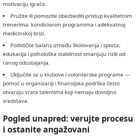
motivaciju igrača.
Pružite ili pomozite obezbediti pristup kvalitetnim
trenerima, kondicionim programima i adekvatnoj
medicinskoj brizi.
Podstičite balans između školovanja i sporta;
edukacija i psihološka stabilnost smanjuju rizik od
ranog odustajanja.
Uključite se u klubove i volonterske programe —
pomoć u organizaciji i finansijska podrška često
otvaraju vrata talentima koji nemaju dovoljno
sredstava.
Pogled unapred: verujte procesu
i ostanite angažovani