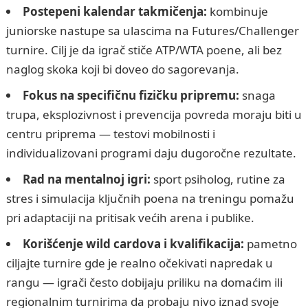
Postepeni kalendar takmičenja:
kombinuje
juniorske nastupe sa ulascima na Futures/Challenger
turnire. Cilj je da igrač stiče ATP/WTA poene, ali bez
naglog skoka koji bi doveo do sagorevanja.
Fokus na specifičnu fizičku pripremu:
snaga
trupa, eksplozivnost i prevencija povreda moraju biti u
centru priprema — testovi mobilnosti i
individualizovani programi daju dugoročne rezultate.
Rad na mentalnoj igri:
sport psiholog, rutine za
stres i simulacija ključnih poena na treningu pomažu
pri adaptaciji na pritisak većih arena i publike.
Korišćenje wild cardova i kvalifikacija:
pametno
ciljajte turnire gde je realno očekivati napredak u
rangu — igrači često dobijaju priliku na domaćim ili
regionalnim turnirima da probaju nivo iznad svoje