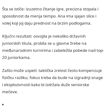
Šta se ističe: izuzetno čitanje igre, precizna stopala i
sposobnost da menja tempo. Ana ima sjajan slice i
volej koji joj daju prednost na brzim podlogama.
Ključni rezultati: osvojila je nekoliko državnih
juniorskih titula, probila se u glavne žrebe na
međunarodnim turnirima i zabeležila pobede nad top-
20 juniorkama.
Zašto može uspeti: taktička zrelost često kompenzuje
fizičku razliku; fokus treba da bude na izgradnji snage
i eksplozivnosti kako bi izdržala duže seniorske
mečeve.