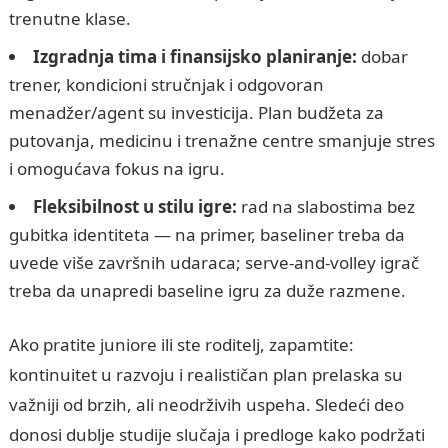
trenutne klase.
Izgradnja tima i finansijsko planiranje:
dobar
trener, kondicioni stručnjak i odgovoran
menadžer/agent su investicija. Plan budžeta za
putovanja, medicinu i trenažne centre smanjuje stres
i omogućava fokus na igru.
Fleksibilnost u stilu igre:
rad na slabostima bez
gubitka identiteta — na primer, baseliner treba da
uvede više završnih udaraca; serve-and-volley igrač
treba da unapredi baseline igru za duže razmene.
Ako pratite juniore ili ste roditelj, zapamtite:
kontinuitet u razvoju i realističan plan prelaska su
važniji od brzih, ali neodrživih uspeha. Sledeći deo
donosi dublje studije slučaja i predloge kako podržati