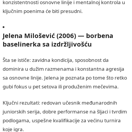
konzistentnosti osnovne linije i mentalnoj kontrola u
ključnim poenima će biti presudni.
Jelena Milošević (2006) — borbena
baselinerka sa izdržljivošću
Šta se ističe: zavidna kondicija, sposobnost da
dominira u dužim razmenama i konstantna agresija
sa osnovne linije. Jelena je poznata po tome što retko
gubi fokus u pet setova ili produženim mečevima.
Ključni rezultati: redovan učesnik međunarodnih
juniorskih serija, dobre performanse na šljaci i tvrdim
podlogama, uspešne kvalifikacije za većinu turnira
koje igra.