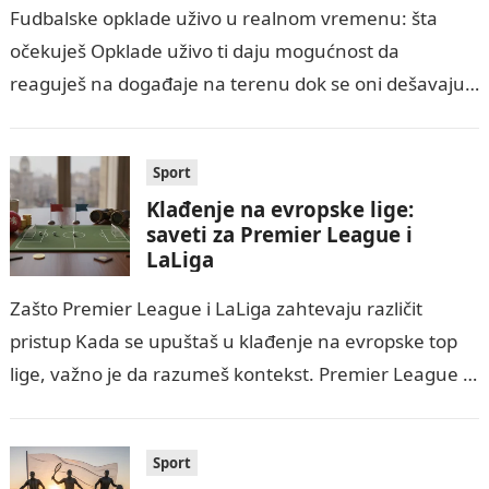
Fudbalske opklade uživo u realnom vremenu: šta
očekuješ Opklade uživo ti daju mogućnost da
reaguješ na događaje na terenu dok se oni dešavaju.
Za razliku od predmeč klađenja,…
Sport
Klađenje na evropske lige:
saveti za Premier League i
LaLiga
Zašto Premier League i LaLiga zahtevaju različit
pristup Kada se upuštaš u klađenje na evropske top
lige, važno je da razumeš kontekst. Premier League i
LaLiga imaju različit…
Sport