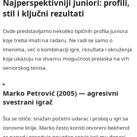
Najperspektivniji juniori: profili,
stil i ključni rezultati
Ovde predstavljamo nekoliko tipičnih profila juniora
koje treba imati na radaru. Ne radi se samo o
imenima, već o kombinaciji igre, rezultata i okruženja
koja ukazuju na stvarnu mogućnost prelaska na vrh
seniorskog tenisa.
Marko Petrović (2005) — agresivni
svestrani igrač
Šta se ističe: snažan početni udarac i proboj u igri sa
osnovne linije. Marko često koristi otvoreni bekhend
za napad i poseduje pouzdan servis koji mu donosi