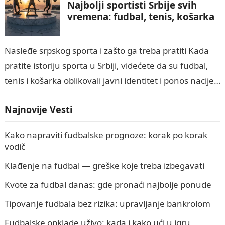
Najbolji sportisti Srbije svih
vremena: fudbal, tenis, košarka
Nasleđe srpskog sporta i zašto ga treba pratiti Kada
pratite istoriju sporta u Srbiji, videćete da su fudbal,
tenis i košarka oblikovali javni identitet i ponos nacije.
Vi,…
Najnovije Vesti
Kako napraviti fudbalske prognoze: korak po korak
vodič
Klađenje na fudbal — greške koje treba izbegavati
Kvote za fudbal danas: gde pronaći najbolje ponude
Tipovanje fudbala bez rizika: upravljanje bankrolom
Fudbalske opklade uživo: kada i kako ući u igru