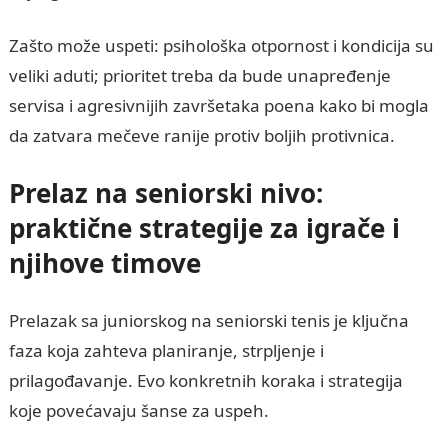
Zašto može uspeti: psihološka otpornost i kondicija su
veliki aduti; prioritet treba da bude unapređenje
servisa i agresivnijih završetaka poena kako bi mogla
da zatvara mečeve ranije protiv boljih protivnica.
Prelaz na seniorski nivo:
praktične strategije za igrače i
njihove timove
Prelazak sa juniorskog na seniorski tenis je ključna
faza koja zahteva planiranje, strpljenje i
prilagođavanje. Evo konkretnih koraka i strategija
koje povećavaju šanse za uspeh.