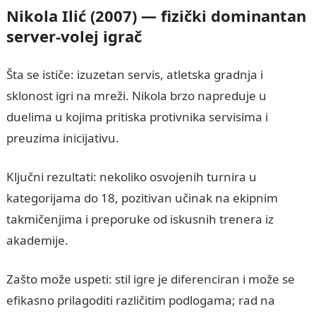
Nikola Ilić (2007) — fizički dominantan
server-volej igrač
Šta se ističe: izuzetan servis, atletska gradnja i
sklonost igri na mreži. Nikola brzo napreduje u
duelima u kojima pritiska protivnika servisima i
preuzima inicijativu.
Ključni rezultati: nekoliko osvojenih turnira u
kategorijama do 18, pozitivan učinak na ekipnim
takmičenjima i preporuke od iskusnih trenera iz
akademije.
Zašto može uspeti: stil igre je diferenciran i može se
efikasno prilagoditi različitim podlogama; rad na