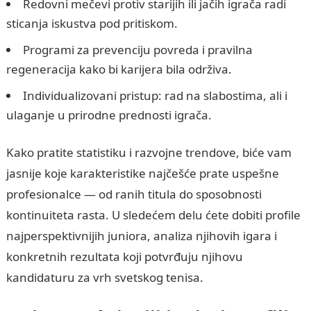
Redovni mečevi protiv starijih ili jačih igrača radi
sticanja iskustva pod pritiskom.
Programi za prevenciju povreda i pravilna
regeneracija kako bi karijera bila održiva.
Individualizovani pristup: rad na slabostima, ali i
ulaganje u prirodne prednosti igrača.
Kako pratite statistiku i razvojne trendove, biće vam
jasnije koje karakteristike najčešće prate uspešne
profesionalce — od ranih titula do sposobnosti
kontinuiteta rasta. U sledećem delu ćete dobiti profile
najperspektivnijih juniora, analiza njihovih igara i
konkretnih rezultata koji potvrđuju njihovu
kandidaturu za vrh svetskog tenisa.