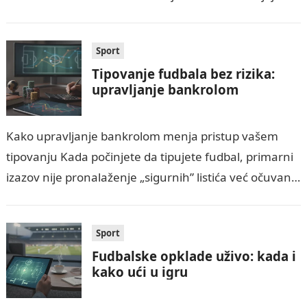
tokom…
Sport
Tipovanje fudbala bez rizika:
upravljanje bankrolom
Kako upravljanje bankrolom menja pristup vašem
tipovanju Kada počinjete da tipujete fudbal, primarni
izazov nije pronalaženje „sigurnih” listića već očuvanje
vašeg kapitala tokom dužeg perioda. Vi ćete učiniti…
Sport
Fudbalske opklade uživo: kada i
kako ući u igru