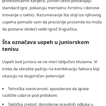
profesionalnih karijera. Juniori često postavljaju
standard igre, pokazuju mentalnu čvrstinu i donose
inovacije u taktici. Razumevanje šta stoji iza njihovog
uspeha pomaže vam da preciznije procenite ko može
da postane sledeći veliki igrač ili igračica.
Šta označava uspeh u juniorskom
tenisu
Uspeh kod juniora se ne meri isključivo titulama. Vi
treba da obratite pažnju na kombinaciju faktora koji
ukazuju na dugoročan potencijal:
Tehnička svestranost: sposobnost da igrate
različite udarce pod pritiskom.
Taktička zrelost: donošenje pravilnih odluka u