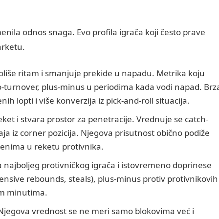
enila odnos snaga. Evo profila igrača koji često prave
arketu.
roliše ritam i smanjuje prekide u napadu. Metrika koju
-to-turnover, plus-minus u periodima kada vodi napad. Brz
 lopti i više konverzija iz pick-and-roll situacija.
ket i stvara prostor za penetracije. Vrednuje se catch-
aja iz corner pozicija. Njegova prisutnost obično podiže
enima u reketu protivnika.
 najboljeg protivničkog igrača i istovremeno doprinese
nsive rebounds, steals), plus-minus protiv protivnikovih
jim minutima.
jegova vrednost se ne meri samo blokovima već i