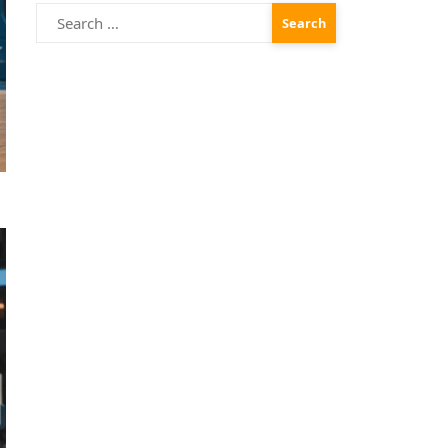
Search
for: