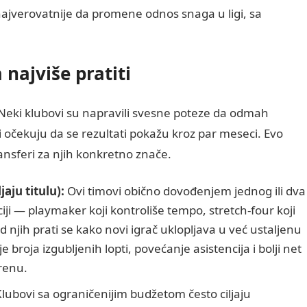
 najverovatnije da promene odnos snaga u ligi, sa
 najviše pratiti
Neki klubovi su napravili svesne poteze da odmah
očekuju da se rezultati pokažu kroz par meseci. Evo
ansferi za njih konkretno znače.
jaju titulu):
Ovi timovi obično dovođenjem jednog ili dva
iji — playmaker koji kontroliše tempo, stretch-four koji
d njih prati se kako novi igrač uklopljava u već ustaljenu
broja izgubljenih lopti, povećanje asistencija i bolji net
renu.
lubovi sa ograničenijim budžetom često ciljaju