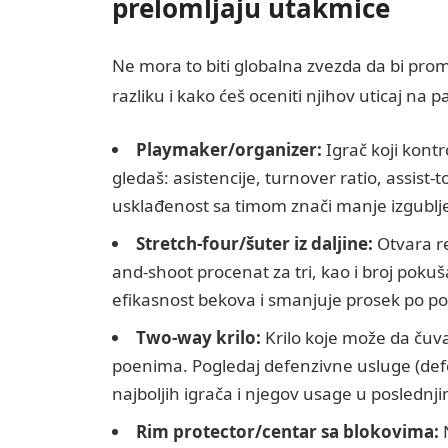
prelomljaju utakmice
Ne mora to biti globalna zvezda da bi prom
razliku i kako ćeš oceniti njihov uticaj na p
Playmaker/organizer:
Igrač koji kont
gledaš: asistencije, turnover ratio, assist
usklađenost sa timom znači manje izgubljenih
Stretch-four/šuter iz daljine:
Otvara re
and-shoot procenat za tri, kao i broj pokuš
efikasnost bekova i smanjuje prosek po po
Two-way krilo:
Krilo koje može da čuva
poenima. Pogledaj defenzivne usluge (defe
najboljih igrača i njegov usage u posledn
Rim protector/centar sa blokovima:
N