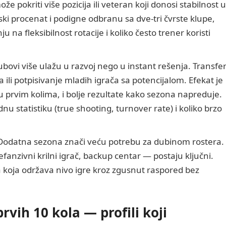
 pokriti više pozicija ili veteran koji donosi stabilnost u
ki procenat i podigne odbranu sa dve-tri čvrste klupe,
u na fleksibilnost rotacije i koliko često trener koristi
ubovi više ulažu u razvoj nego u instant rešenja. Transfer
 ili potpisivanje mladih igrača sa potencijalom. Efekat je
 u prvim kolima, i bolje rezultate kako sezona napreduje.
u statistiku (true shooting, turnover rate) i koliko brzo
odatna sezona znači veću potrebu za dubinom rostera.
fanzivni krilni igrač, backup centar — postaju ključni.
a koja održava nivo igre kroz zgusnut raspored bez
prvih 10 kola — profili koji