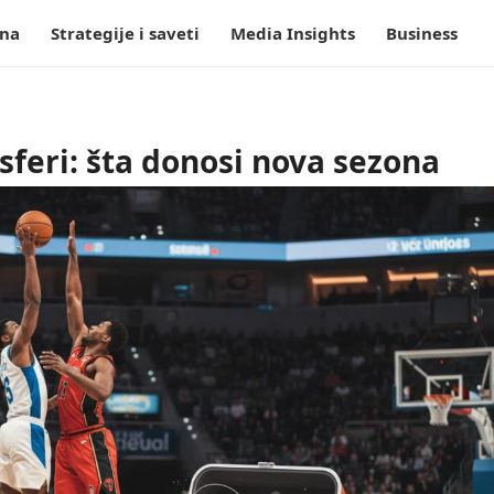
tna
Strategije i saveti
Media Insights
Business
sferi: šta donosi nova sezona