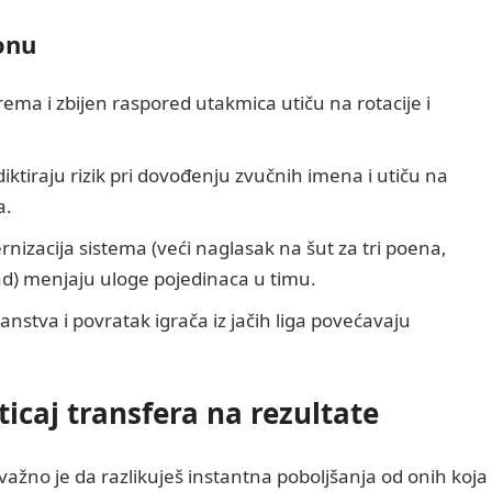
onu
rema i zbijen raspored utakmica utiču na rotacije i
iktiraju rizik pri dovođenju zvučnih imena i utiču na
a.
rnizacija sistema (veći naglasak na šut za tri poena,
pad) menjaju uloge pojedinaca u timu.
ranstva i povratak igrača iz jačih liga povećavaju
uticaj transfera na rezultate
 važno je da razlikuješ instantna poboljšanja od onih koja