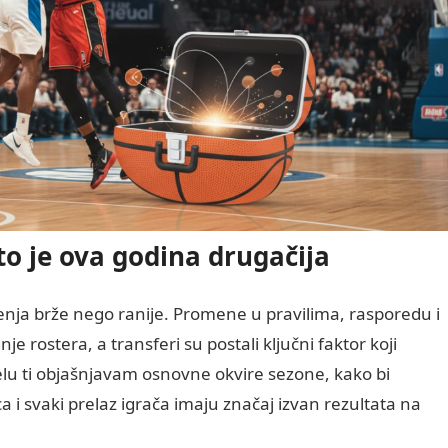
o je ova godina drugačija
enja brže nego ranije. Promene u pravilima, rasporedu i
je rostera, a transferi su postali ključni faktor koji
lu ti objašnjavam osnovne okvire sezone, kako bi
i svaki prelaz igrača imaju značaj izvan rezultata na