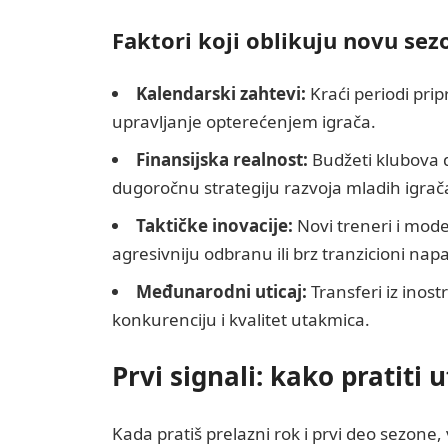
Faktori koji oblikuju novu sez
Kalendarski zahtevi:
Kraći periodi prip
upravljanje opterećenjem igrača.
Finansijska realnost:
Budžeti klubova d
dugoročnu strategiju razvoja mladih igrač
Taktičke inovacije:
Novi treneri i mode
agresivniju odbranu ili brz tranzicioni na
Međunarodni uticaj:
Transferi iz inost
konkurenciju i kvalitet utakmica.
Prvi signali: kako pratiti 
Kada pratiš prelazni rok i prvi deo sezone,