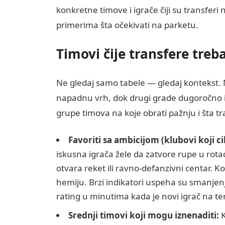
konkretne timove i igrače čiji su transferi
primerima šta očekivati na parketu.
Timovi čije transfere treba
Ne gledaj samo tabele — gledaj kontekst. 
napadnu vrh, dok drugi grade dugoročno i 
grupe timova na koje obrati pažnju i šta tr
Favoriti sa ambicijom (klubovi koji cil
iskusna igrača žele da zatvore rupe u rotac
otvara reket ili ravno-defanzivni centar. Ko
hemiju. Brzi indikatori uspeha su smanjenje 
rating u minutima kada je novi igrač na te
Srednji timovi koji mogu iznenaditi:
K