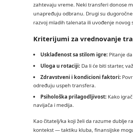
zahtevaju vreme. Neki transferi donose m
unapređuju odbranu. Drugi su dugoročne i
razvoj mladih talenata ili uvođenje novog 
Kriterijumi za vrednovanje tr
Usklađenost sa stilom igre:
Pitanje da
Uloga u rotaciji:
Da li će biti starter, va
Zdravstveni i kondicioni faktori:
Povr
određuju uspeh transfera.
Psihološka prilagodljivost:
Kako igrač 
navijača i medija.
Kao čitatelj/ka koji želi da razume dublje 
kontekst — taktiku kluba, finansijske mog