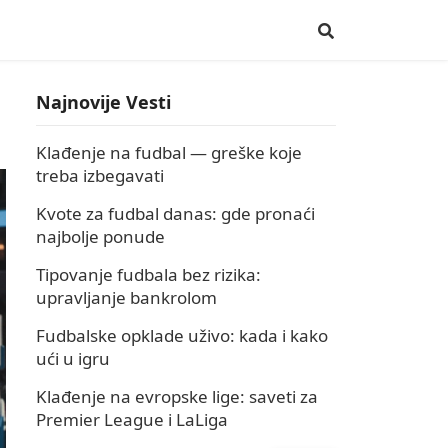
Najnovije Vesti
Klađenje na fudbal — greške koje
treba izbegavati
Kvote za fudbal danas: gde pronaći
najbolje ponude
Tipovanje fudbala bez rizika:
upravljanje bankrolom
Fudbalske opklade uživo: kada i kako
ući u igru
Klađenje na evropske lige: saveti za
Premier League i LaLiga