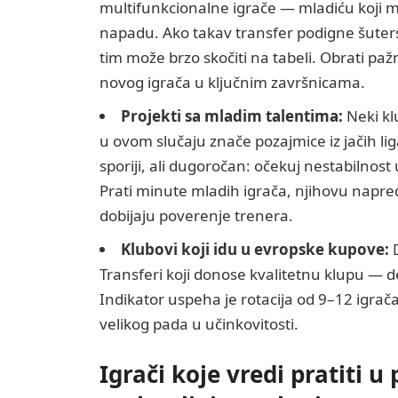
multifunkcionalne igrače — mladiću koji može
napadu. Ako takav transfer podigne šuters
tim može brzo skočiti na tabeli. Obrati pažnj
novog igrača u ključnim završnicama.
Projekti sa mladim talentima:
Neki kl
u ovom slučaju znače pozajmice iz jačih liga
sporiji, ali dugoročan: očekuj nestabilnost
Prati minute mladih igrača, njihovu napredn
dobijaju poverenje trenera.
Klubovi koji idu u evropske kupove:
D
Transferi koji donose kvalitetnu klupu — de
Indikator uspeha je rotacija od 9–12 igrač
velikog pada u učinkovitosti.
Igrači koje vredi pratiti u 