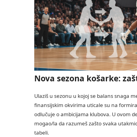
Nova sezona košarke: zašt
Ulaziš u sezonu u kojoj se balans snaga m
finansijskim okvirima uticale su na formiran
odlučuje o ambicijama klubova. U ovom de
mogao/la da razumeš zašto svaka utakmica 
tabeli.