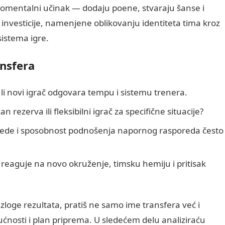
omentalni učinak — dodaju poene, stvaraju šanse i
nvesticije, namenjene oblikovanju identiteta tima kroz
sistema igre.
ansfera
 li novi igrač odgovara tempu i sistemu trenera.
žan rezerva ili fleksibilni igrač za specifične situacije?
ede i sposobnost podnošenja napornog rasporeda često
reaguje na novo okruženje, timsku hemiju i pritisak
razloge rezultata, pratiš ne samo ime transfera već i
ućnosti i plan priprema. U sledećem delu analiziraću