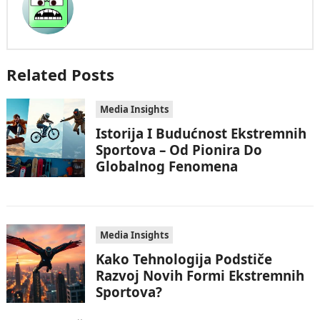
Related Posts
Media Insights
Istorija I Budućnost Ekstremnih
Sportova – Od Pionira Do
Globalnog Fenomena
Media Insights
Kako Tehnologija Podstiče
Razvoj Novih Formi Ekstremnih
Sportova?