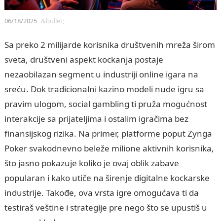
06/18/2025
&bullet;
Sa preko 2 milijarde korisnika društvenih mreža širom
sveta, društveni aspekt kockanja postaje
nezaobilazan segment u industriji online igara na
sreću. Dok tradicionalni kazino modeli nude igru sa
pravim ulogom, social gambling ti pruža mogućnost
interakcije sa prijateljima i ostalim igračima bez
finansijskog rizika. Na primer, platforme poput Zynga
Poker svakodnevno beleže milione aktivnih korisnika,
što jasno pokazuje koliko je ovaj oblik zabave
popularan i kako utiče na širenje digitalne kockarske
industrije. Takođe, ova vrsta igre omogućava ti da
testiraš veštine i strategije pre nego što se upustiš u