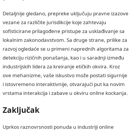
Detaljnije gledano, prepreke uključuju pravne izazove
vezane za različite jurisdikcije koje zahtevaju
sofisticirane prilagođene pristupe za usklađivanje sa
lokalnim zakonodavstvom. Sa druge strane, prilike za
razvoj ogledaće se u primeni naprednih algoritama za
detekciju rizičnih ponašanja, kao i u saradnji između
industrijskih lidera za kreiranje etičkih okvira. Kroz
ove mehanizme, vaše iskustvo može postati sigurnije
i istovremeno interaktivnije, otvarajući put ka novim
vrstama interakcija i zabave u okviru online kockanja.
Zaključak
Uprkos raznovrsnosti ponuda u industriji online