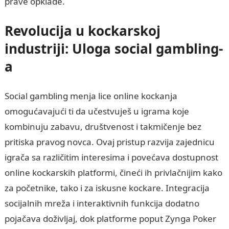
prave opklade.
Revolucija u kockarskoj
industriji: Uloga social gambling-
a
Social gambling menja lice online kockanja
omogućavajući ti da učestvuješ u igrama koje
kombinuju zabavu, društvenost i takmičenje bez
pritiska pravog novca. Ovaj pristup razvija zajednicu
igrača sa različitim interesima i povećava dostupnost
online kockarskih platformi, čineći ih privlačnijim kako
za početnike, tako i za iskusne kockare. Integracija
socijalnih mreža i interaktivnih funkcija dodatno
pojačava doživljaj, dok platforme poput Zynga Poker