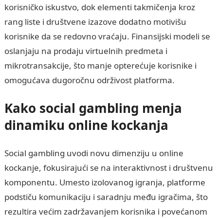
korisničko iskustvo, dok elementi takmičenja kroz
rang liste i društvene izazove dodatno motivišu
korisnike da se redovno vraćaju. Finansijski modeli se
oslanjaju na prodaju virtuelnih predmeta i
mikrotransakcije, što manje opterećuje korisnike i
omogućava dugoročnu održivost platforma.
Kako social gambling menja
dinamiku online kockanja
Social gambling uvodi novu dimenziju u online
kockanje, fokusirajući se na interaktivnost i društvenu
komponentu. Umesto izolovanog igranja, platforme
podstiču komunikaciju i saradnju među igračima, što
rezultira većim zadržavanjem korisnika i povećanom