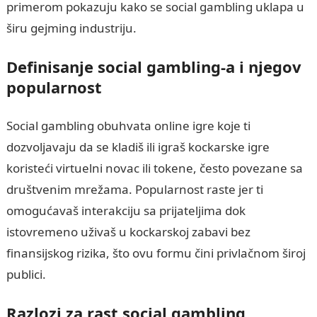
primerom pokazuju kako se social gambling uklapa u
širu gejming industriju.
Definisanje social gambling-a i njegov
popularnost
Social gambling obuhvata online igre koje ti
dozvoljavaju da se kladiš ili igraš kockarske igre
koristeći virtuelni novac ili tokene, često povezane sa
društvenim mrežama. Popularnost raste jer ti
omogućavaš interakciju sa prijateljima dok
istovremeno uživaš u kockarskoj zabavi bez
finansijskog rizika, što ovu formu čini privlačnom široj
publici.
Razlozi za rast social gambling