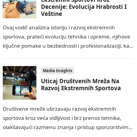
Decenije: Evolucija Hrabrosti I
Veštine
Ovaj vodič analizira istoriju i razvoj ekstremnih
sportova, prateći evoluciju tehnika i opreme, njihove
ključne pomake u bezbednosti i profesionalizaciji, kao
i konstantno prisutan visok rizik i opasnosti…
Media Insights
Uticaj Društvenih Mreža Na
Razvoj Ekstremnih Sportova
Društvene mreže ubrzavaju razvoj ekstremnih
sportova kroz veća vidljivost i brz prenos tehnika,
olakšavajući razmenu znanja i pristup sponzorstvima.
Istovremeno podstiču rizično ponašanje i širenje