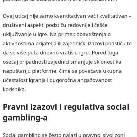
Ovaj uticaj nije samo kvantitativan već i kvalitativan –
društveni aspekti podstiču redovnije i češće
uključivanje u igre. Na primer, obaveštenja o
aktivnostima prijatelja ili zajednički izazovi podstiču te
da se više puta dnevno vratiš u igru. Pored toga,
osećaj pripadnosti zajednici smanjuje sklonost ka
napuštanju platforme, čime se povećava ukupna
učestalost igranja i dugoročna angažovanost
korisnika.
Pravni izazovi i regulativa social
gambling-a
Social gambling se često nalazi u pravnoj sivoj zoni