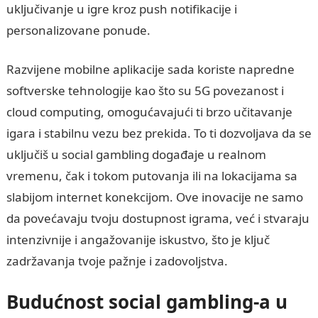
uključivanje u igre kroz push notifikacije i
personalizovane ponude.
Razvijene mobilne aplikacije sada koriste napredne
softverske tehnologije kao što su 5G povezanost i
cloud computing, omogućavajući ti brzo učitavanje
igara i stabilnu vezu bez prekida. To ti dozvoljava da se
uključiš u social gambling događaje u realnom
vremenu, čak i tokom putovanja ili na lokacijama sa
slabijom internet konekcijom. Ove inovacije ne samo
da povećavaju tvoju dostupnost igrama, već i stvaraju
intenzivnije i angažovanije iskustvo, što je ključ
zadržavanja tvoje pažnje i zadovoljstva.
Budućnost social gambling-a u