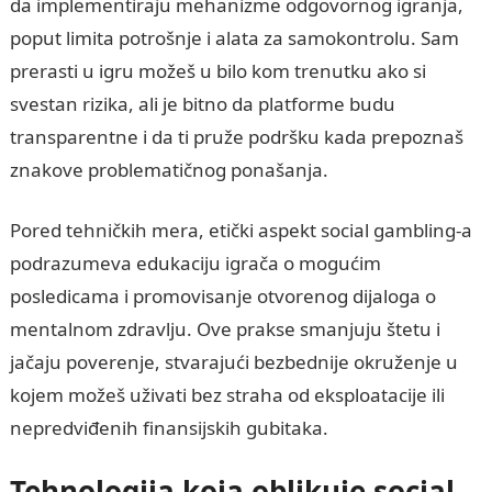
da implementiraju mehanizme odgovornog igranja,
poput limita potrošnje i alata za samokontrolu. Sam
prerasti u igru možeš u bilo kom trenutku ako si
svestan rizika, ali je bitno da platforme budu
transparentne i da ti pruže podršku kada prepoznaš
znakove problematičnog ponašanja.
Pored tehničkih mera, etički aspekt social gambling-a
podrazumeva edukaciju igrača o mogućim
posledicama i promovisanje otvorenog dijaloga o
mentalnom zdravlju. Ove prakse smanjuju štetu i
jačaju poverenje, stvarajući bezbednije okruženje u
kojem možeš uživati bez straha od eksploatacije ili
nepredviđenih finansijskih gubitaka.
Tehnologija koja oblikuje social