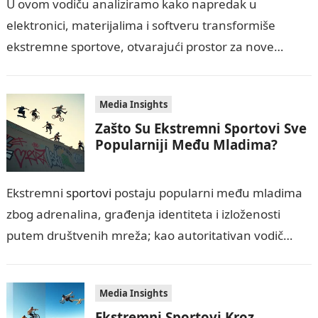
U ovom vodiču analiziramo kako napredak u
elektronici, materijalima i softveru transformiše
ekstremne sportove, otvarajući prostor za nove
discipline i tehnike. Tehnološke inovacije
omogućavaju veću preciznost i performanse,…
Media Insights
Zašto Su Ekstremni Sportovi Sve
Popularniji Među Mladima?
Ekstremni
sportovi
postaju popularni među mladima
zbog adrenalina, građenja identiteta i izloženosti
putem društvenih mreža; kao autoritativan vodič
ističem da uzbuđenje i osećaj slobode često
prevladavaju, ali je…
Media Insights
Ekstremni Sportovi Kroz