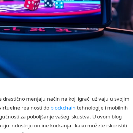
e drastično menjaju način na koji igrači uživaju u svojim
virtuelne realnosti do
blockchain
tehnologije i mobilnih
ogućnosti za poboljšanje vašeg iskustva. U ovom blog
uju industriju online kockanja i kako možete iskoristiti