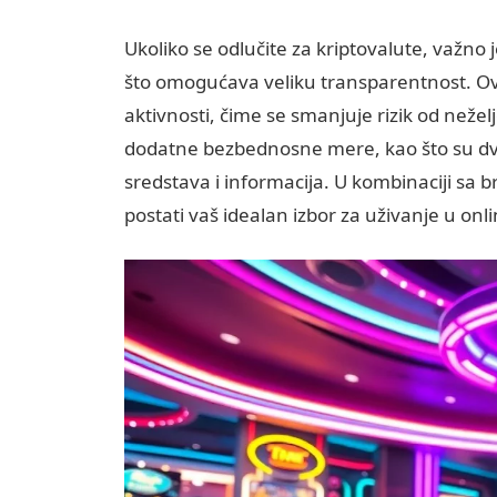
Ukoliko se odlučite za kriptovalute, važno 
što omogućava veliku transparentnost. Ovaj
aktivnosti, čime se smanjuje rizik od neže
dodatne bezbednosne mere, kao što su dvofa
sredstava i informacija. U kombinaciji sa 
postati vaš idealan izbor za uživanje u onl