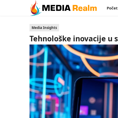
Poče
Media Insights
Tehnološke inovacije u s