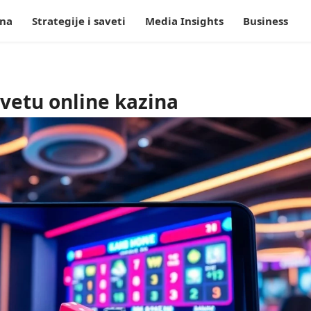
tna
Strategije i saveti
Media Insights
Business
vetu online kazina​