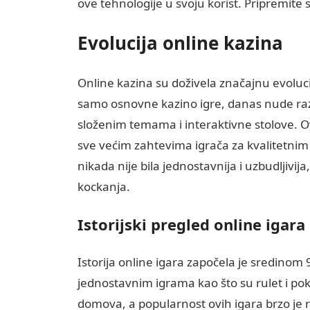
ove tehnologije u svoju korist. Pripremite 
Evolucija online kazina
Online kazina su doživela značajnu evoluci
samo osnovne kazino igre, danas nude razno
složenim temama i interaktivne stolove. 
sve većim zahtevima igrača za kvalitetnim
nikada nije bila jednostavnija i uzbudljivij
kockanja.
Istorijski pregled online igara
Istorija online igara započela je sredinom 9
jednostavnim igrama kao što su rulet i poke
domova, a popularnost ovih igara brzo je 