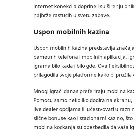
internet konekcija doprineli su širenju on
najbrže rastućih u svetu zabave.
Uspon mobilnih kazina
Uspon mobilnih kazina predstavlja značaja
pametnih telefona i mobilnih aplikacija, i
igrama bilo kada i bilo gde. Ova fleksibiln
prilagodila svoje platforme kako bi pružil
Mnogi igrači danas preferiraju mobilna kaz
Pomoću samo nekoliko dodira na ekranu, m
live dealer opcijama ili učestvovati u raz
slične bonuse kao i stacionarni kazino, št
mobilna kockanja su obezbedila da vaša ig