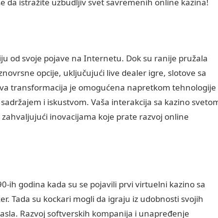
se da istražite uzbudljiv svet savremenih online kazina!
ju od svoje pojave na Internetu. Dok su ranije pružala
vrsne opcije, uključujući live dealer igre, slotove sa
Ova transformacija je omogućena napretkom tehnologije 
 sadržajem i iskustvom. Vaša interakcija sa kazino sveto
a, zahvaljujući inovacijama koje prate razvoj online
0-ih godina kada su se pojavili prvi virtuelni kazino sa
r. Tada su kockari mogli da igraju iz udobnosti svojih
rasla. Razvoj softverskih kompanija i unapređenje