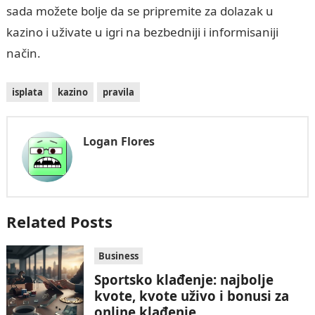
sada možete bolje da se pripremite za dolazak u
kazino i uživate u igri na bezbedniji i informisaniji
način.
isplata
kazino
pravila
Logan Flores
Related Posts
Business
Sportsko klađenje: najbolje
kvote, kvote uživo i bonusi za
online klađenje