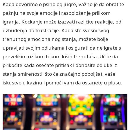
Kada govorimo o psihologiji igre, važno je da obratite
pažnju na svoje emocije i raspoloženje prilikom
igranja. Kockanje može izazvati različite reakcije, od
uzbuđenja do frustracije. Kada ste svesni svog
trenutnog emocionalnog stanja, možete bolje
upravljati svojim odlukama i osigurati da ne igrate s
prevelikim rizikom tokom loših trenutaka. Učite da
prikočite kada osećate pritisak i donosite odluke iz
stanja smirenosti, što će značajno poboljšati vaše
iskustvo u kazinu i pomoći vam da ostanete u plusu.