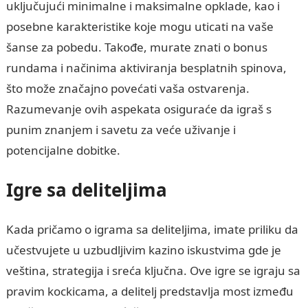
uključujući minimalne i maksimalne opklade, kao i
posebne karakteristike koje mogu uticati na vaše
šanse za pobedu. Takođe, murate znati o bonus
rundama i načinima aktiviranja besplatnih spinova,
što može značajno povećati vaša ostvarenja.
Razumevanje ovih aspekata osiguraće da igraš s
punim znanjem i savetu za veće uživanje i
potencijalne dobitke.
Igre sa deliteljima
Kada pričamo o igrama sa deliteljima, imate priliku da
učestvujete u uzbudljivim kazino iskustvima gde je
veština, strategija i sreća ključna. Ove igre se igraju sa
pravim kockicama, a delitelj predstavlja most između