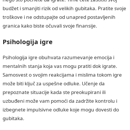
budžet i smanjiti rizik od velikih gubitaka. Pratite svoje
troškove i ne odstupajte od unapred postavljenih
granica kako biste očuvali svoje finansije.
Psihologija igre
Psihologija igre obuhvata razumevanje emocija i
mentalnih stanja koja vas mogu pratiti dok igrate.
Samosvest o svojim reakcijama i mislima tokom igre
može biti ključ za uspešne odluke. Učenje da
prepoznate situacije kada ste preokupirani ili
uzbuđeni može vam pomoći da zadržite kontrolu i
izbegnete impulsivne odluke koje mogu dovesti do
gubitaka.