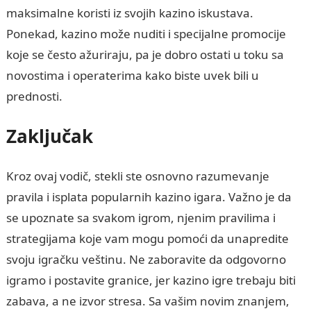
maksimalne koristi iz svojih kazino iskustava.
Ponekad, kazino može nuditi i specijalne promocije
koje se često ažuriraju, pa je dobro ostati u toku sa
novostima i operaterima kako biste uvek bili u
prednosti.
Zaključak
Kroz ovaj vodič, stekli ste osnovno razumevanje
pravila i isplata popularnih kazino igara. Važno je da
se upoznate sa svakom igrom, njenim pravilima i
strategijama koje vam mogu pomoći da unapredite
svoju igračku veštinu. Ne zaboravite da odgovorno
igramo i postavite granice, jer kazino igre trebaju biti
zabava, a ne izvor stresa. Sa vašim novim znanjem,