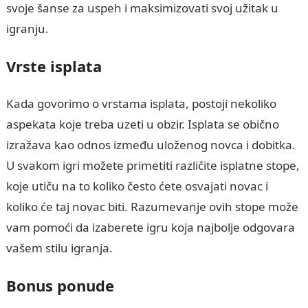
svoje šanse za uspeh i maksimizovati svoj užitak u
igranju.
Vrste isplata
Kada govorimo o vrstama isplata, postoji nekoliko
aspekata koje treba uzeti u obzir. Isplata se obično
izražava kao odnos između uloženog novca i dobitka.
U svakom igri možete primetiti različite isplatne stope,
koje utiču na to koliko često ćete osvajati novac i
koliko će taj novac biti. Razumevanje ovih stope može
vam pomoći da izaberete igru koja najbolje odgovara
vašem stilu igranja.
Bonus ponude