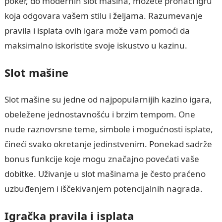
poker, do modernih slot mašina, možete pronaći igru
koja odgovara vašem stilu i željama. Razumevanje
pravila i isplata ovih igara može vam pomoći da
maksimalno iskoristite svoje iskustvo u kazinu.
Slot mašine
Slot mašine su jedne od najpopularnijih kazino igara,
obeležene jednostavnošću i brzim tempom. One
nude raznovrsne teme, simbole i mogućnosti isplate,
čineći svako okretanje jedinstvenim. Ponekad sadrže
bonus funkcije koje mogu značajno povećati vaše
dobitke. Uživanje u slot mašinama je često praćeno
uzbuđenjem i iščekivanjem potencijalnih nagrada.
Igračka pravila i isplata