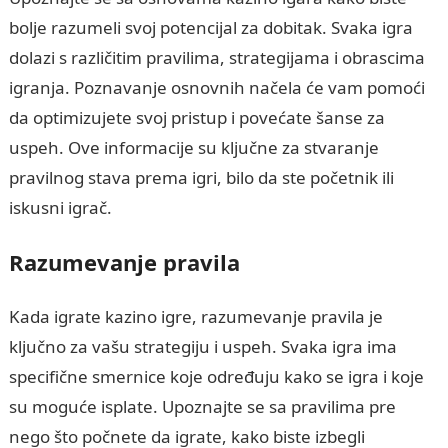
bolje razumeli svoj potencijal za dobitak. Svaka igra
dolazi s različitim pravilima, strategijama i obrascima
igranja. Poznavanje osnovnih načela će vam pomoći
da optimizujete svoj pristup i povećate šanse za
uspeh. Ove informacije su ključne za stvaranje
pravilnog stava prema igri, bilo da ste početnik ili
iskusni igrač.
Razumevanje pravila
Kada igrate kazino igre, razumevanje pravila je
ključno za vašu strategiju i uspeh. Svaka igra ima
specifične smernice koje određuju kako se igra i koje
su moguće isplate. Upoznajte se sa pravilima pre
nego što počnete da igrate, kako biste izbegli