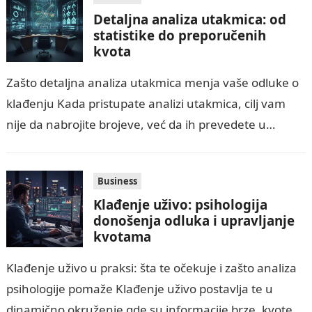
Detaljna analiza utakmica: od
statistike do preporučenih
kvota
Zašto detaljna analiza utakmica menja vaše odluke o
klađenju Kada pristupate analizi utakmica, cilj vam
nije da nabrojite brojeve, već da ih prevedete u
informisanu procenu rezultata. Vi…
Business
Klađenje uživo: psihologija
donošenja odluka i upravljanje
kvotama
Klađenje uživo u praksi: šta te očekuje i zašto analiza
psihologije pomaže Klađenje uživo postavlja te u
dinamično okruženje gde su informacije brze, kvote