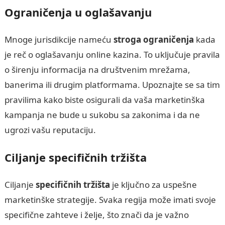
Ograničenja u oglašavanju
Mnoge jurisdikcije nameću
stroga ograničenja
kada
je reč o oglašavanju online kazina. To uključuje pravila
o širenju informacija na društvenim mrežama,
banerima ili drugim platformama. Upoznajte se sa tim
pravilima kako biste osigurali da vaša marketinška
kampanja ne bude u sukobu sa zakonima i da ne
ugrozi vašu reputaciju.
Ciljanje specifičnih tržišta
Ciljanje
specifičnih tržišta
je ključno za uspešne
marketinške strategije. Svaka regija može imati svoje
specifične zahteve i želje, što znači da je važno