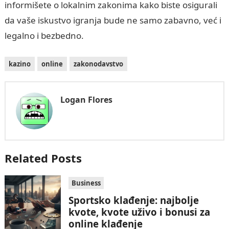
informišete o lokalnim zakonima kako biste osigurali
da vaše iskustvo igranja bude ne samo zabavno, već i
legalno i bezbedno.
kazino
online
zakonodavstvo
Logan Flores
Related Posts
Business
Sportsko klađenje: najbolje
kvote, kvote uživo i bonusi za
online klađenje