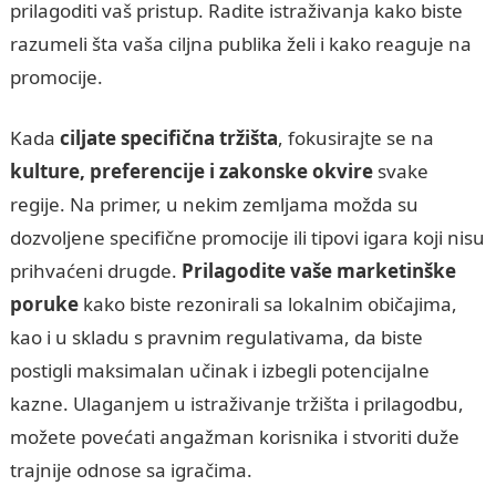
prilagoditi vaš pristup. Radite istraživanja kako biste
razumeli šta vaša ciljna publika želi i kako reaguje na
promocije.
Kada
ciljate specifična tržišta
, fokusirajte se na
kulture, preferencije i zakonske okvire
svake
regije. Na primer, u nekim zemljama možda su
dozvoljene specifične promocije ili tipovi igara koji nisu
prihvaćeni drugde.
Prilagodite vaše marketinške
poruke
kako biste rezonirali sa lokalnim običajima,
kao i u skladu s pravnim regulativama, da biste
postigli maksimalan učinak i izbegli potencijalne
kazne. Ulaganjem u istraživanje tržišta i prilagodbu,
možete povećati angažman korisnika i stvoriti duže
trajnije odnose sa igračima.