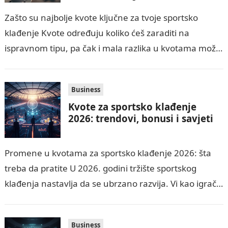
Zašto su najbolje kvote ključne za tvoje sportsko
klađenje Kvote određuju koliko ćeš zaraditi na
ispravnom tipu, pa čak i mala razlika u kvotama može
dugoročno uticati na…
Business
Kvote za sportsko klađenje
2026: trendovi, bonusi i savjeti
Promene u kvotama za sportsko klađenje 2026: šta
treba da pratite U 2026. godini tržište sportskog
klađenja nastavlja da se ubrzano razvija. Vi kao igrač
morate razumeti koje…
Business