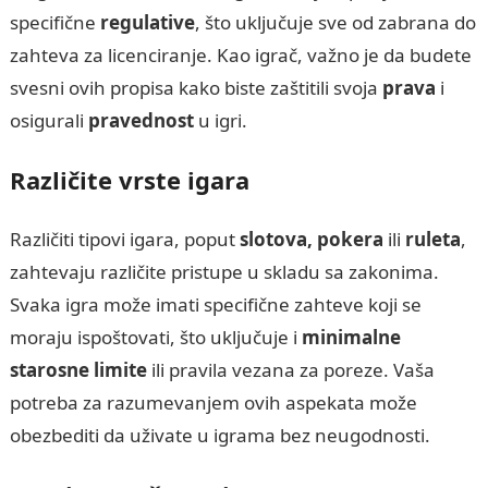
specifične
regulative
, što uključuje sve od zabrana do
zahteva za licenciranje. Kao igrač, važno je da budete
svesni ovih propisa kako biste zaštitili svoja
prava
i
osigurali
pravednost
u igri.
Različite vrste igara
Različiti tipovi igara, poput
slotova, pokera
ili
ruleta
,
zahtevaju različite pristupe u skladu sa zakonima.
Svaka igra može imati specifične zahteve koji se
moraju ispoštovati, što uključuje i
minimalne
starosne limite
ili pravila vezana za poreze. Vaša
potreba za razumevanjem ovih aspekata može
obezbediti da uživate u igrama bez neugodnosti.