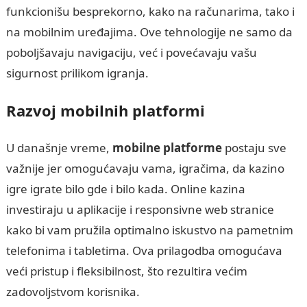
funkcionišu besprekorno, kako na računarima, tako i
na mobilnim uređajima. Ove tehnologije ne samo da
poboljšavaju navigaciju, već i povećavaju vašu
sigurnost prilikom igranja.
Razvoj mobilnih platformi
U današnje vreme,
mobilne platforme
postaju sve
važnije jer omogućavaju vama, igračima, da kazino
igre igrate bilo gde i bilo kada. Online kazina
investiraju u aplikacije i responsivne web stranice
kako bi vam pružila optimalno iskustvo na pametnim
telefonima i tabletima. Ova prilagodba omogućava
veći pristup i fleksibilnost, što rezultira većim
zadovoljstvom korisnika.