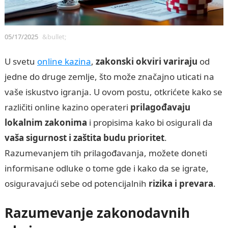
05/17/2025
&bullet;
U svetu
online kazina
,
zakonski okviri variraju
od
jedne do druge zemlje, što može značajno uticati na
vaše iskustvo igranja. U ovom postu, otkrićete kako se
različiti online kazino operateri
prilagođavaju
lokalnim zakonima
i propisima kako bi osigurali da
vaša sigurnost i zaštita budu prioritet
.
Razumevanjem tih prilagođavanja, možete doneti
informisane odluke o tome gde i kako da se igrate,
osiguravajući sebe od potencijalnih
rizika i prevara
.
Razumevanje zakonodavnih