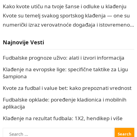
Kako kvote utiču na tvoje šanse i odluke u klađenju
Kvote su temelj svakog sportskog klađenja — one su
numerički izraz verovatnoće događaja i istovremeno
određuju koliko ćeš…
Najnovije Vesti
Fudbalske prognoze uživo: alati i izvori informacija
Klađenje na evropske lige: specifične taktike za Ligu
šampiona
Kvote za fudbal i value bet: kako prepoznati vrednost
Fudbalske opklade: poređenje kladionica i mobilnih
aplikacija
Klađenje na rezultat fudbala: 1X2, hendikep i više
Search