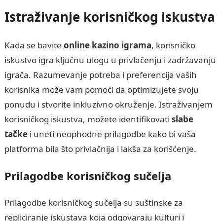
Istraživanje korisničkog iskustva
Kada se bavite
online kazino igrama
, korisničko
iskustvo igra ključnu ulogu u privlačenju i zadržavanju
igrača. Razumevanje potreba i preferencija vaših
korisnika može vam pomoći da optimizujete svoju
ponudu i stvorite inkluzivno okruženje. Istraživanjem
korisničkog iskustva, možete identifikovati
slabe
tačke
i uneti neophodne prilagodbe kako bi vaša
platforma bila što privlačnija i lakša za korišćenje.
Prilagodbe korisničkog sučelja
Prilagodbe korisničkog sučelja su suštinske za
repliciranje iskustava koja odgovaraju kulturi i