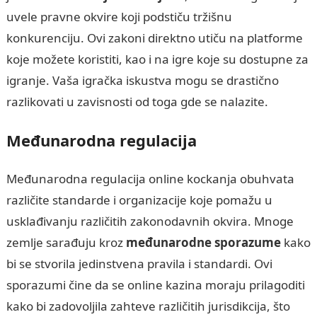
uvele pravne okvire koji podstiču tržišnu
konkurenciju. Ovi zakoni direktno utiču na platforme
koje možete koristiti, kao i na igre koje su dostupne za
igranje. Vaša igračka iskustva mogu se drastično
razlikovati u zavisnosti od toga gde se nalazite.
Međunarodna regulacija
Međunarodna regulacija online kockanja obuhvata
različite standarde i organizacije koje pomažu u
usklađivanju različitih zakonodavnih okvira. Mnoge
zemlje sarađuju kroz
međunarodne sporazume
kako
bi se stvorila jedinstvena pravila i standardi. Ovi
sporazumi čine da se online kazina moraju prilagoditi
kako bi zadovoljila zahteve različitih jurisdikcija, što