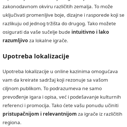
zakonodavnom okviru različitih zemalja. To može
uključivati promenljive boje, dizajne i rasporede koji se
razlikuju od jednog tržišta do drugog. Tako možete
osigurati da vaše sučelje bude
intuitivno i lako
razumljivo
za lokalne igrače.
Upotreba lokalizacije
Upotreba lokalizacije u online kazinima omogućava
vam da kreirate sadržaj koji rezonuje sa vašom
ciljnom publikom. To podrazumeva ne samo
prevođenje igara i opisa, već i podešavanje kulturnih
referenci i promocija. Tako ćete vašu ponudu učiniti
pristupačnijom i relevantnijom
za igrače iz različitih
regiona.