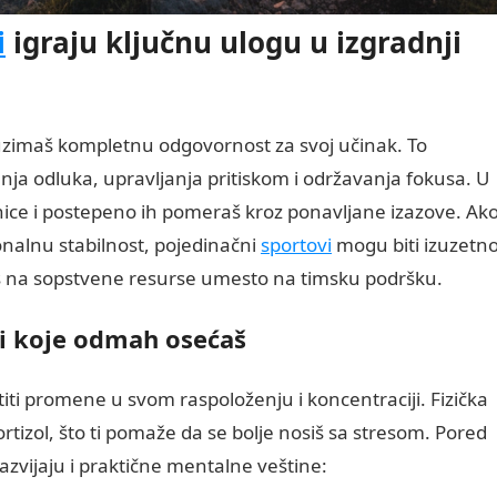
i
igraju ključnu ulogu u izgradnji
zimaš kompletnu odgovornost za svoj učinak. To
nja odluka, upravljanja pritiskom i održavanja fokusa. U
nice i postepeno ih pomeraš kroz ponavljane izazove. Ak
nalnu stabilnost, pojedinačni
sportovi
mogu biti izuzetn
jaš na sopstvene resurse umesto na timsku podršku.
ti koje odmah osećaš
ti promene u svom raspoloženju i koncentraciji. Fizička
rtizol, što ti pomaže da se bolje nosiš sa stresom. Pored
zvijaju i praktične mentalne veštine: