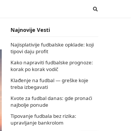
Najnovije Vesti
Najisplativije fudbalske opklade: koji
tipovi daju profit
Kako napraviti fudbalske prognoze:
korak po korak vodič
Klađenje na fudbal — greške koje
treba izbegavati
Kvote za fudbal danas: gde pronaći
najbolje ponude
Tipovanje fudbala bez rizika:
upravljanje bankrolom