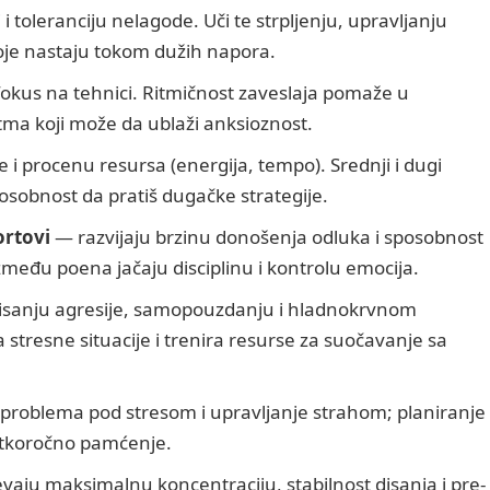
i toleranciju nelagode. Uči te strpljenju, upravljanju
je nastaju tokom dužih napora.
okus na tehnici. Ritmičnost zaveslaja pomaže u
itma koji može da ublaži anksioznost.
 i procenu resursa (energija, tempo). Srednji i dugi
posobnost da pratiš dugačke strategije.
ortovi
— razvijaju brzinu donošenja odluka i sposobnost
među poena jačaju disciplinu i kontrolu emocija.
isanju agresije, samopouzdanju i hladnokrvnom
 stresne situacije i trenira resurse za suočavanje sa
problema pod stresom i upravljanje strahom; planiranje
ratkoročno pamćenje.
aju maksimalnu koncentraciju, stabilnost disanja i pre-