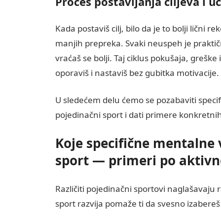
Proces postavljanja ciljeva i u
Kada postaviš cilj, bilo da je to bolji lični
manjih prepreka. Svaki neuspeh je praktična
vraćaš se bolji. Taj ciklus pokušaja, grešk
oporaviš i nastaviš bez gubitka motivacije.
U sledećem delu ćemo se pozabaviti specif
pojedinačni sport i dati primere konkretni
Koje specifične mentalne 
sport — primeri po aktiv
Različiti pojedinačni sportovi naglašavaju
sport razvija pomaže ti da svesno izabereš v