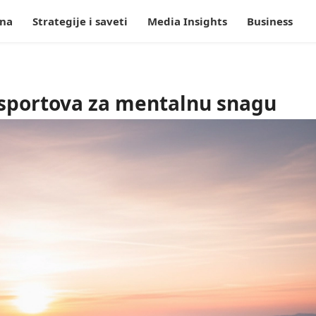
tna
Strategije i saveti
Media Insights
Business
 sportova za mentalnu snagu