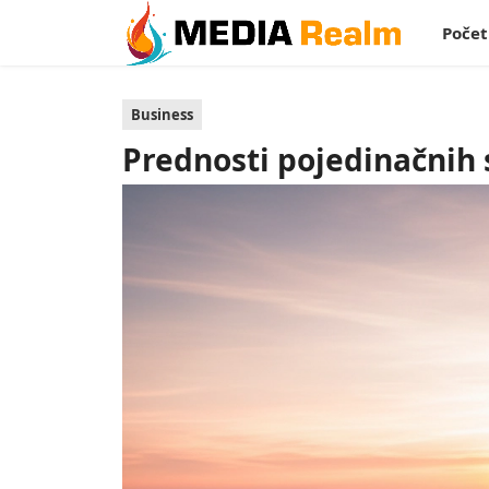
Poče
Business
Prednosti pojedinačnih