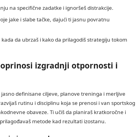
nju na specifične zadatke i ignoršeš distrakcije.
je jake i slabe tačke, dajući ti jasnu povratnu
kada da ubrzaš i kako da prilagodiš strategiju tokom
prinosi izgradnji otpornosti i
asno definisane ciljeve, planove treninga i merljive
azvijaš rutinu i disciplinu koja se prenosi i van sportskog
kodnevne obaveze. Ti učiš da planiraš kratkoročne i
 prilagođavaš metode kad rezultati izostanu.