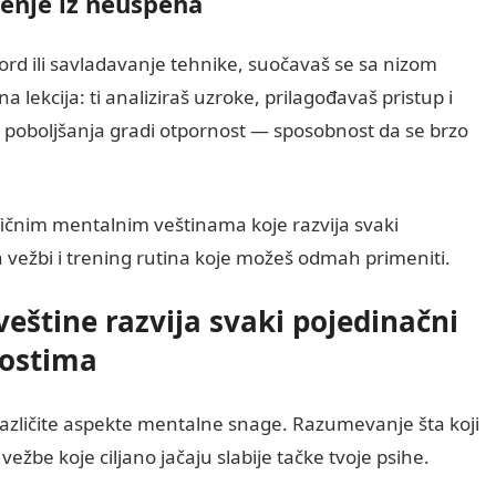
čenje iz neuspeha
 rekord ili savladavanje tehnike, suočavaš se sa nizom
 lekcija: ti analiziraš uzroke, prilagođavaš pristup i
e i poboljšanja gradi otpornost — sposobnost da se brzo
ičnim mentalnim veštinama koje razvija svaki
h vežbi i trening rutina koje možeš odmah primeniti.
veštine razvija svaki pojedinačni
nostima
 različite aspekte mentalne snage. Razumevanje šta koji
ežbe koje ciljano jačaju slabije tačke tvoje psihe.