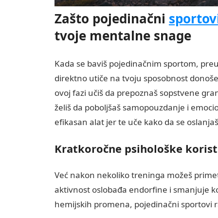
Zašto pojedinačni
sportov
tvoje mentalne snage
Kada se baviš pojedinačnim sportom, preu
direktno utiče na tvoju sposobnost donoše
ovoj fazi učiš da prepoznaš sopstvene gra
želiš da poboljšaš samopouzdanje i emocio
efikasan alat jer te uče kako da se oslan
Kratkoročne psihološke koris
Već nakon nekoliko treninga možeš primeti
aktivnost oslobađa endorfine i smanjuje ko
hemijskih promena, pojedinačni sportovi ra