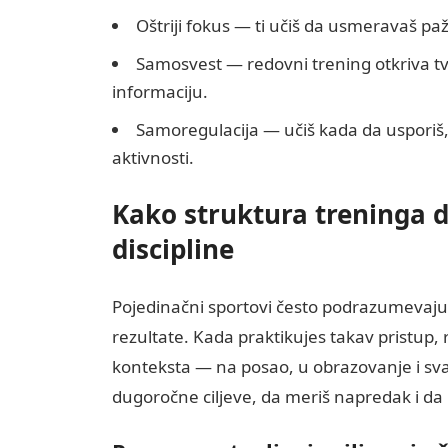
Oštriji fokus — ti učiš da usmeravaš paž
Samosvest — redovni trening otkriva tvo
informaciju.
Samoregulacija — učiš kada da usporiš, 
aktivnosti.
Kako struktura treninga do
discipline
Pojedinačni sportovi često podrazumevaju j
rezultate. Kada praktikujes takav pristup, r
konteksta — na posao, u obrazovanje i sva
dugoročne ciljeve, da meriš napredak i da