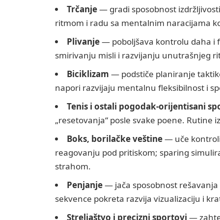
Trčanje
— gradi sposobnost izdržljivosti 
ritmom i radu sa mentalnim naracijama ko
Plivanje
— poboljšava kontrolu daha i f
smirivanju misli i razvijanju unutrašnjeg r
Biciklizam
— podstiče planiranje taktike
napori razvijaju mentalnu fleksibilnost i s
Tenis i ostali pogodak-orijentisani sp
„resetovanja“ posle svake poene. Rutine iz
Boks, borilačke veštine
— uče kontrol
reagovanju pod pritiskom; sparing simulira
strahom.
Penjanje
— jača sposobnost rešavanja 
sekvence pokreta razvija vizualizaciju i k
Streljaštvo i precizni sportovi
— zahtev